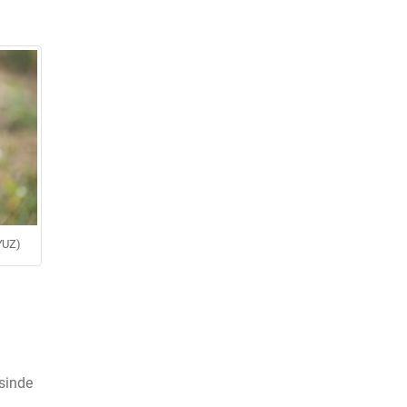
YUZ)
esinde