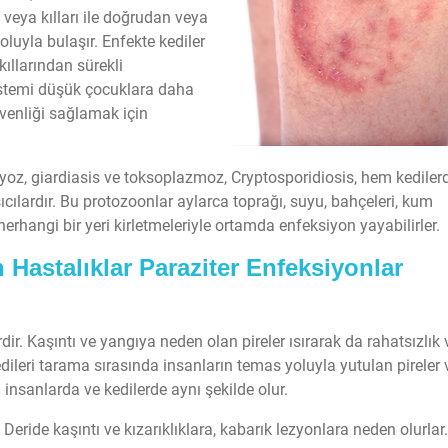
 veya kılları ile doğrudan veya
oluyla bulaşır. Enfekte kediler
kıllarından sürekli
 sistemi düşük çocuklara daha
üvenliği sağlamak için
iyoz, giardiasis ve toksoplazmoz, Cryptosporidiosis, hem kediler
cılardır. Bu protozoonlar aylarca toprağı, suyu, bahçeleri, kum
herhangi bir yeri kirletmeleriyle ortamda enfeksiyon yayabilirler.
 Hastalıklar Paraziter Enfeksiyonlar
rdir. Kaşıntı ve yangıya neden olan pireler ısırarak da rahatsızlık v
 kedileri tarama sırasında insanların temas yoluyla yutulan pireler 
 insanlarda ve kedilerde aynı şekilde olur.
 Deride kaşıntı ve kızarıklıklara, kabarık lezyonlara neden olurlar.