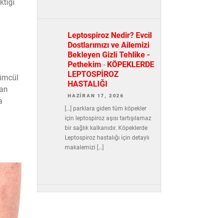
ktığı
Leptospiroz Nedir? Evcil
Dostlarımızı ve Ailemizi
Bekleyen Gizli Tehlike -
Pethekim
-
KÖPEKLERDE
LEPTOSPİROZ
lümcül
HASTALIĞI
kan
HAZIRAN 17, 2026
a
[…] parklara giden tüm köpekler
için leptospiroz aşısı tartışılamaz
bir sağlık kalkanıdır. Köpeklerde
Leptospiroz hastalığı için detaylı
makalemizi […]