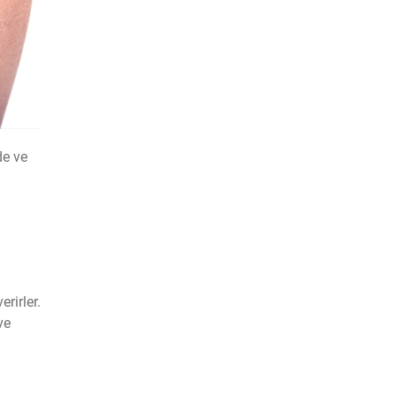
de ve
erirler.
ve