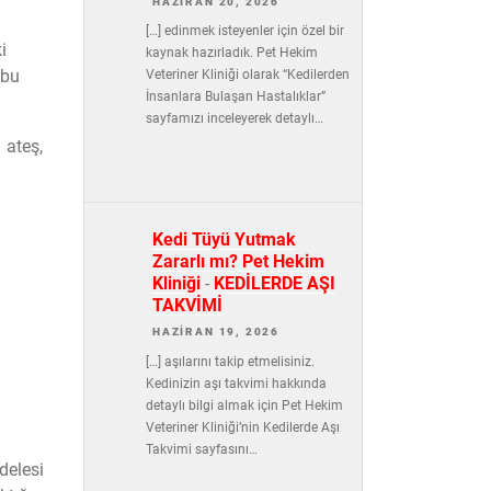
HAZIRAN 20, 2026
[…] edinmek isteyenler için özel bir
i
kaynak hazırladık. Pet Hekim
 bu
Veteriner Kliniği olarak “Kedilerden
İnsanlara Bulaşan Hastalıklar”
sayfamızı inceleyerek detaylı…
, ateş,
Kedi Tüyü Yutmak
Zararlı mı? Pet Hekim
Kliniği
-
KEDİLERDE AŞI
TAKVİMİ
HAZIRAN 19, 2026
[…] aşılarını takip etmelisiniz.
Kedinizin aşı takvimi hakkında
detaylı bilgi almak için Pet Hekim
Veteriner Kliniği’nin Kedilerde Aşı
Takvimi sayfasını…
delesi