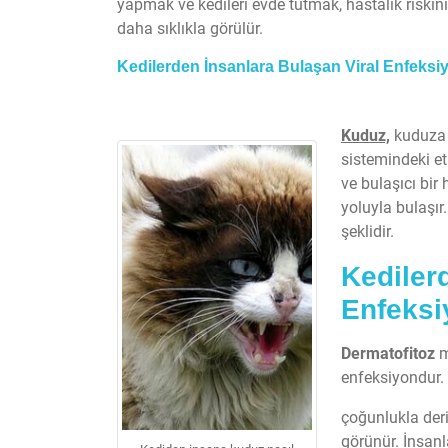
yapmak ve kedileri evde tutmak, hastalık riskini
daha sıklıkla görülür.
Kedilerden İnsanlara Bulaşan Viral Enfeksi
Kuduz,
kuduza e
sistemindeki et
ve bulaşıcı bir
yoluyla bulaşır
şeklidir.
Kediler
Enfeksi
Dermatofitoz
m
enfeksiyondur. 
çoğunlukla deri
görünür. İnsanl