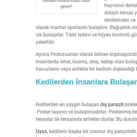
Kediden insana kuduz nasıl
hayvanın derisi
geçer?
dolaylı temas y
derilerinden ve 
olarak mantar sporlarını bulaştırır. Bağışıklık
sık bulaşırlar. Tıbbi tedavi ve hijyen kontrolü g
yeterlidir.
Ayrıca Protozoanlar olarak bilinen kriptosporid
insanlarda ishal, kusma, ateş, sebep olan bulaşı
havuzlarını veya enfekte bir kedinin dışkıladığı 
Kedilerden İnsanlara Bulaşan
Kedilerden en yaygın bulaşan
dış parazit
pirele
Pireler taşıyıcı ve bulaştırıcıdırlar. Pirelenmiş
tenyalar ile tenyalarla enfekte olurlar. Bu durum
Uyuz,
kedilerin başka bir zoonoz dış parazitidir.