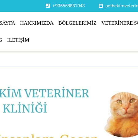
+905558881043
pethekimveter
SAYFA
HAKKIMIZDA
BÖLGELERİMİZ
VETERİNERE S
G
İLETİŞİM