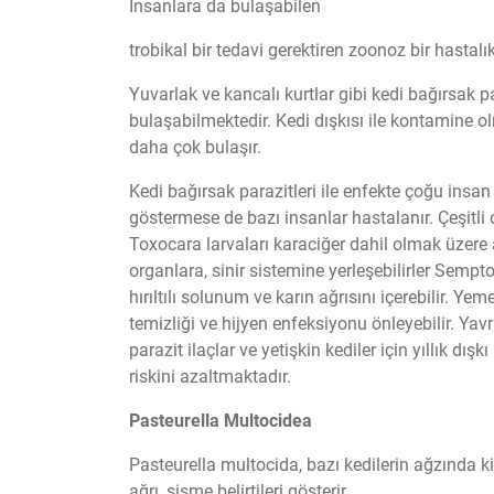
İnsanlara da bulaşabilen
trobikal bir tedavi gerektiren zoonoz bir hastalıkt
Yuvarlak ve kancalı kurtlar gibi kedi bağırsak pa
bulaşabilmektedir. Kedi dışkısı ile kontamine o
daha çok bulaşır.
Kedi bağırsak parazitleri ile enfekte çoğu insan h
göstermese de bazı insanlar hastalanır. Çeşitli 
Toxocara larvaları karaciğer dahil olmak üzer
organlara, sinir sistemine yerleşebilirler Sempt
hırıltılı solunum ve karın ağrısını içerebilir. Ye
temizliği ve hijyen enfeksiyonu önleyebilir. Yavru
parazit ilaçlar ve yetişkin kediler için yıllık dış
riskini azaltmaktadır.
Pasteurella Multocidea
Pasteurella multocida, bazı kedilerin ağzında ki 
ağrı, şişme belirtileri gösterir.