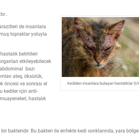
ır..
razitleri de insanlara
lmuş topraklar yoluyla
astalık belirtileri
organları etkileyebilecek
e abdominal bazı
omları ateş, öksürük,
mek öncesi ve sonrası el
Kediden insanlara bulaşan hastalıklar (U
 kediler için anti-
kı muayeneleri, hastalık
bir bakteridir. Bu bakteri ile enfekte kedi ısırıklarında, yara bölg