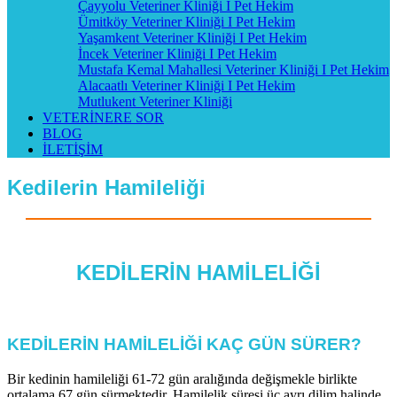
Çayyolu Veteriner Kliniği I Pet Hekim
Ümitköy Veteriner Kliniği I Pet Hekim
Yaşamkent Veteriner Kliniği I Pet Hekim
İncek Veteriner Kliniği I Pet Hekim
Mustafa Kemal Mahallesi Veteriner Kliniği I Pet Hekim
Alacaatlı Veteriner Kliniği I Pet Hekim
Mutlukent Veteriner Kliniği
VETERİNERE SOR
BLOG
İLETİŞİM
Kedilerin Hamileliği
KEDİLERİN HAMİLELİĞİ
KEDİLERİN HAMİLELİĞİ KAÇ GÜN SÜRER?
Bir kedinin hamileliği 61-72 gün aralığında değişmekle birlikte
ortalama 67 gün sürmektedir. Hamilelik süresi üç ayrı dilim halinde