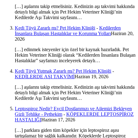
[…] aşılarını takip etmelisiniz. Kedinizin aşı takvimi hakkında
detaylı bilgi almak için Pet Hekim Veteriner Kliniği’nin
Kedilerde Aşı Takvimi sayfasını…
Kedi Tüyü Zararlı mı? Pet Hekim Kliniği
-
Kedilerden
İnsanlara Bulaşan Hastalıklar ve Korunma Yolları
Haziran 20,
2026
[…] edinmek isteyenler için özel bir kaynak hazırladık. Pet
Hekim Veteriner Kliniği olarak “Kedilerden İnsanlara Bulaşan
Hastalıklar” sayfamızı inceleyerek detaylı…
Kedi Tüyü Yutmak Zararlı mı? Pet Hekim Kliniği
-
KEDİLERDE AŞI TAKVİMİ
Haziran 19, 2026
[…] aşılarını takip etmelisiniz. Kedinizin aşı takvimi hakkında
detaylı bilgi almak için Pet Hekim Veteriner Kliniği’nin
Kedilerde Aşı Takvimi sayfasını…
Leptospiroz Nedir? Evcil Dostlarımızı ve Ailemizi Bekleyen
Gizli Tehlike - Pethekim
-
KÖPEKLERDE LEPTOSPİROZ
HASTALIĞI
Haziran 17, 2026
[…] parklara giden tüm köpekler için leptospiroz aşısı
tartışılamaz bir sağlık kalkanıdır. Köpeklerde Leptospiroz