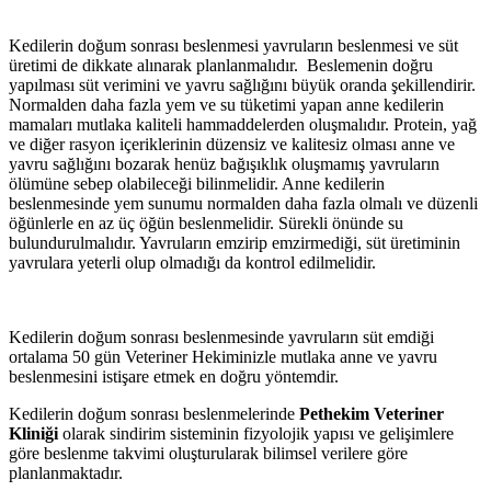
Kedilerin doğum sonrası beslenmesi yavruların beslenmesi ve süt
üretimi de dikkate alınarak planlanmalıdır. Beslemenin doğru
yapılması süt verimini ve yavru sağlığını büyük oranda şekillendirir.
Normalden daha fazla yem ve su tüketimi yapan anne kedilerin
mamaları mutlaka kaliteli hammaddelerden oluşmalıdır. Protein, yağ
ve diğer rasyon içeriklerinin düzensiz ve kalitesiz olması anne ve
yavru sağlığını bozarak henüz bağışıklık oluşmamış yavruların
ölümüne sebep olabileceği bilinmelidir. Anne kedilerin
beslenmesinde yem sunumu normalden daha fazla olmalı ve düzenli
öğünlerle en az üç öğün beslenmelidir. Sürekli önünde su
bulundurulmalıdır. Yavruların emzirip emzirmediği, süt üretiminin
yavrulara yeterli olup olmadığı da kontrol edilmelidir.
Kedilerin doğum sonrası beslenmesinde yavruların süt emdiği
ortalama 50 gün Veteriner Hekiminizle mutlaka anne ve yavru
beslenmesini istişare etmek en doğru yöntemdir.
Kedilerin doğum sonrası beslenmelerinde
Pethekim Veteriner
Kliniği
olarak sindirim sisteminin fizyolojik yapısı ve gelişimlere
göre beslenme takvimi oluşturularak bilimsel verilere göre
planlanmaktadır.