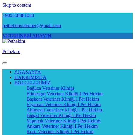
Skip to content
+905558881043
pethekimveteriner@gmail.com
VETERİNERİ ARAYIN
Pethekim
ANASAYFA
HAKKIMIZDA
BÖLGELERİMİZ
Bağlıca Veteriner Kliniği
Etimesgut Veteriner Kliniği I Pet Hekim
Başkent Veteriner Kliniği I Pet Hekim
Eryaman Veteriner Kliniği I Pet Hekim
Ahimesut Veteriner Kliniği I Pet Hekim
Balgat Veteriner Kliniği I Pet Hekim
Yapracık Veteriner Kliniği I Pet Hekim
Ankara Veteriner Kliniği I Pet Hekim
Koru Veteriner Kliniği I Pet Hekim