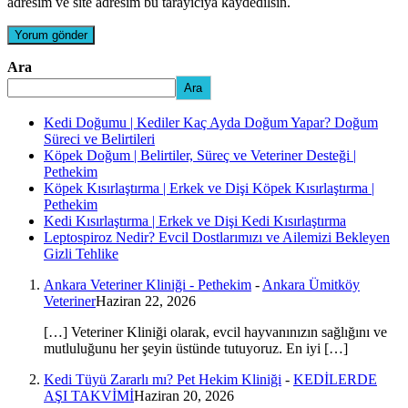
adresim ve site adresim bu tarayıcıya kaydedilsin.
Ara
Ara
Kedi Doğumu | Kediler Kaç Ayda Doğum Yapar? Doğum
Süreci ve Belirtileri
Köpek Doğum | Belirtiler, Süreç ve Veteriner Desteği |
Pethekim
Köpek Kısırlaştırma | Erkek ve Dişi Köpek Kısırlaştırma |
Pethekim
Kedi Kısırlaştırma | Erkek ve Dişi Kedi Kısırlaştırma
Leptospiroz Nedir? Evcil Dostlarımızı ve Ailemizi Bekleyen
Gizli Tehlike
Ankara Veteriner Kliniği - Pethekim
-
Ankara Ümitköy
Veteriner
Haziran 22, 2026
[…] Veteriner Kliniği olarak, evcil hayvanınızın sağlığını ve
mutluluğunu her şeyin üstünde tutuyoruz. En iyi […]
Kedi Tüyü Zararlı mı? Pet Hekim Kliniği
-
KEDİLERDE
AŞI TAKVİMİ
Haziran 20, 2026