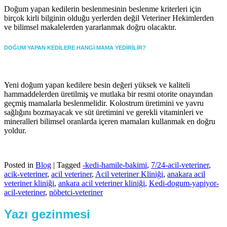
Doğum yapan kedilerin beslenmesinin beslenme kriterleri için
birçok kirli bilginin olduğu yerlerden değil Veteriner Hekimlerden
ve bilimsel makalelerden yararlanmak doğru olacaktır.
DOĞUM YAPAN KEDİLERE HANGİ MAMA YEDİRİLİR?
Yeni doğum yapan kedilere besin değeri yüksek ve kaliteli
hammaddelerden üretilmiş ve mutlaka bir resmi otorite onayından
geçmiş mamalarla beslenmelidir. Kolostrum üretimini ve yavru
sağlığını bozmayacak ve süt üretimini ve gerekli vitaminleri ve
mineralleri bilimsel oranlarda içeren mamaları kullanmak en doğru
yoldur.
Posted in
Blog
|
Tagged
-kedi-hamile-bakimi
,
7/24-acil-veteriner
,
acik-veteriner
,
acil veteriner
,
Acil veteriner Kliniği
,
anakara acil
veteriner kliniği
,
ankara acil veteriner kliniği
,
Kedi-dogum-yapiyor-
acil-veteriner
,
nöbetci-veteriner
Yazı gezinmesi