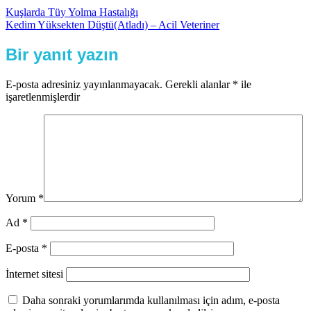
Kuşlarda Tüy Yolma Hastalığı
Kedim Yüksekten Düştü(Atladı) – Acil Veteriner
Bir yanıt yazın
E-posta adresiniz yayınlanmayacak.
Gerekli alanlar
*
ile
işaretlenmişlerdir
Yorum
*
Ad
*
E-posta
*
İnternet sitesi
Daha sonraki yorumlarımda kullanılması için adım, e-posta