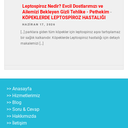
Leptospiroz Nedir? Evcil Dostlarımızı ve
Ailemizi Bekleyen Gizli Tehlike - Pethekim
-
KÖPEKLERDE LEPTOSPİROZ HASTALIĞI
HAZIRAN 17, 2026
[…] parklara giden tüm köpekler için leptospiroz aşısı tartışılamaz
bir sağlık kalkanıdır. Köpeklerde Leptospiroz hastalığı için detaylı
makalemizi […]
>> Anasayfa
>> Hizmetlerimiz
>> Blog
>> Soru & Cevap
>> Hakkımızda
>> İletişim