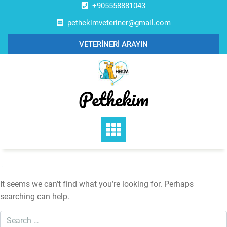
Skip
+905558881043
to
pethekimveteriner@gmail.com
content
VETERİNERİ ARAYIN
Pethekim
Nothing Found
It seems we can’t find what you’re looking for. Perhaps
searching can help.