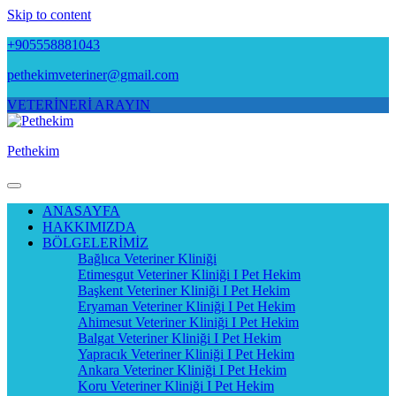
Skip to content
+905558881043
pethekimveteriner@gmail.com
VETERİNERİ ARAYIN
Pethekim
ANASAYFA
HAKKIMIZDA
BÖLGELERİMİZ
Bağlıca Veteriner Kliniği
Etimesgut Veteriner Kliniği I Pet Hekim
Başkent Veteriner Kliniği I Pet Hekim
Eryaman Veteriner Kliniği I Pet Hekim
Ahimesut Veteriner Kliniği I Pet Hekim
Balgat Veteriner Kliniği I Pet Hekim
Yapracık Veteriner Kliniği I Pet Hekim
Ankara Veteriner Kliniği I Pet Hekim
Koru Veteriner Kliniği I Pet Hekim