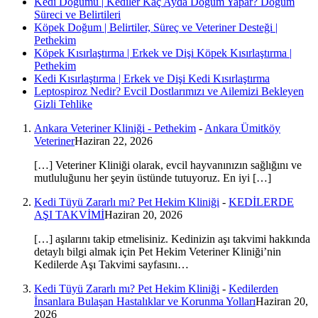
Kedi Doğumu | Kediler Kaç Ayda Doğum Yapar? Doğum
Süreci ve Belirtileri
Köpek Doğum | Belirtiler, Süreç ve Veteriner Desteği |
Pethekim
Köpek Kısırlaştırma | Erkek ve Dişi Köpek Kısırlaştırma |
Pethekim
Kedi Kısırlaştırma | Erkek ve Dişi Kedi Kısırlaştırma
Leptospiroz Nedir? Evcil Dostlarımızı ve Ailemizi Bekleyen
Gizli Tehlike
Ankara Veteriner Kliniği - Pethekim
-
Ankara Ümitköy
Veteriner
Haziran 22, 2026
[…] Veteriner Kliniği olarak, evcil hayvanınızın sağlığını ve
mutluluğunu her şeyin üstünde tutuyoruz. En iyi […]
Kedi Tüyü Zararlı mı? Pet Hekim Kliniği
-
KEDİLERDE
AŞI TAKVİMİ
Haziran 20, 2026
[…] aşılarını takip etmelisiniz. Kedinizin aşı takvimi hakkında
detaylı bilgi almak için Pet Hekim Veteriner Kliniği’nin
Kedilerde Aşı Takvimi sayfasını…
Kedi Tüyü Zararlı mı? Pet Hekim Kliniği
-
Kedilerden
İnsanlara Bulaşan Hastalıklar ve Korunma Yolları
Haziran 20,
2026