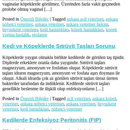
vaginalar köpeklerde görülmez. Üzerinden fazla vakit geçmeden
prolobe olmuş vaginal […]
Posted in
Önemli Bilgiler
|
Tagged
ankara acil veteriner
,
ankara
nöbetçi veteriner
,
ankara veteriner
,
ankara veteriner hekim
,
beysukent veteriner
,
kedi hastalıkları
,
köpek hastalıkları
,
kopek
vagina hastalık
,
prolapse
Kedi ve Köpeklerde Sıtrüvit Taşları Sorunu
Köpeklerde yaygın olmakla birlikte kedilerde de görülen taş tipidir.
Dişilerde erkeklere oranla daha yaygındır. Sıtrüvit taşları
magnezyum, amonyum ve fosfattan oluşur. Köpeklerde sıtrüvit
taşları idrarın magnezyum, amonyum ve fosfata aşırı doyması ile
oluşur. Alkali idrarda çok az görülen sitrüvit taşları üreaz üreten
bakteriler tarafından da indüklenir. Kedilerde sitrüvit taşları
genellikle beslenme ile ilişkili olup enfeksiyonların […]
Posted in
Önemli Bilgiler
|
Tagged
acil veteriner
,
ankara köpek
veteriner
,
ankara nöbetçi veteriner
,
ankara veteriner
,
beysukent
veteriner
,
kedi hastalıkları
,
nöbetci-veteriner
Kedilerde Enfeksiyoz Peritonitis (FIP)