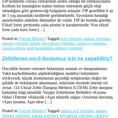
FIP kedilerde corona virüslerinin neden olduğu bir enfeksiyondur.
Kedinin bu hastalığının teşhisi immun sisteminin güçlü olup
olmadığına göre göstereceği bulgularla anlaşılır. FIP genellikle 6 ay
ile 5 yaş arasındaki kedilerde görülmektedir. Yavruların hastalığı
annelerinden alabilme ihtimalleri de vardır. FIP iki formda görülür.
Efüzif form; peritonitis yada ploritis le karakterizedir. Non efüzif
form yada kuru form […]
Posted in
Önemli Bilgiler
|
Tagged
acil veteriner
,
ankara veteriner
,
ankara veteriner hekim
,
beysukent veteriner
,
çankaya veteriner
,
corona virüsü
,
kedi hastalıkları
,
nöbetci-veteriner
Zehirlenen evcil dostumuz için ne yapabiliriz?
Öncelikle hemen veteriner hekiminizi aramalı ve danışmalısınız.
Vakit kaybedilmeden şüphelendiğiniz maddeyi hekiminize
söyleyerek, küçük dostumuzun geçirdiği semptomları doğru bir
şekilde ile hekiminize aktarmanız, tedavinin seyrinde önemli rol
oynar. 114 Ulusal Zehir Danışma Merkezi (UZEM) Zehir danışma
hattından bilgi alınabilir. Yaygın Zehirlenme Belirtileri •Kusma
•İshal •Titreme •Halsizlik •Aşırı tükürük salgısı •Anormal davranış
•Aşırı susama, Aşırı idrar […]
Posted in
Önemli Bilgiler
|
Tagged
ankara acil veteriner
,
ankara
nöbetçi veteriner
,
ankara veteriner
,
beysukent veteriner
,
çankaya