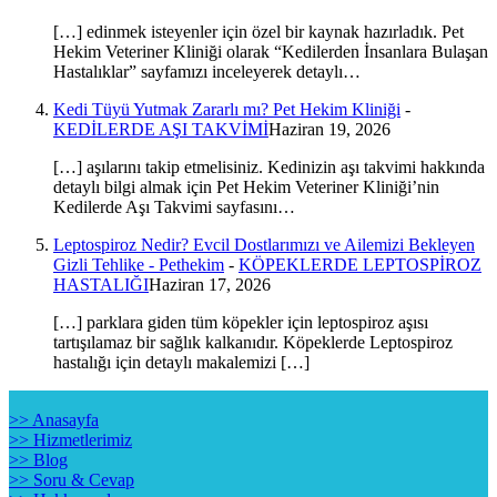
[…] edinmek isteyenler için özel bir kaynak hazırladık. Pet
Hekim Veteriner Kliniği olarak “Kedilerden İnsanlara Bulaşan
Hastalıklar” sayfamızı inceleyerek detaylı…
Kedi Tüyü Yutmak Zararlı mı? Pet Hekim Kliniği
-
KEDİLERDE AŞI TAKVİMİ
Haziran 19, 2026
[…] aşılarını takip etmelisiniz. Kedinizin aşı takvimi hakkında
detaylı bilgi almak için Pet Hekim Veteriner Kliniği’nin
Kedilerde Aşı Takvimi sayfasını…
Leptospiroz Nedir? Evcil Dostlarımızı ve Ailemizi Bekleyen
Gizli Tehlike - Pethekim
-
KÖPEKLERDE LEPTOSPİROZ
HASTALIĞI
Haziran 17, 2026
[…] parklara giden tüm köpekler için leptospiroz aşısı
tartışılamaz bir sağlık kalkanıdır. Köpeklerde Leptospiroz
hastalığı için detaylı makalemizi […]
>> Anasayfa
>> Hizmetlerimiz
>> Blog
>> Soru & Cevap