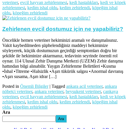
veteriner
,
evcil hayvan zehirlenmesi
,
kedi hastalıkları
,
kedi ve köpek
zehirlenmesi
,
kedim ishal oldu
,
kedim zehirlendi
,
köpeğim ishal
oldu
,
köpeğim zehirlendi
Zehirlenen evcil dostumuz için ne yapabiliriz?
Öncelikle hemen veteriner hekiminizi aramalı ve danışmalısınız.
Vakit kaybedilmeden şüphelendiğiniz maddeyi hekiminize
söyleyerek, küçük dostumuzun geçirdiği semptomları doğru bir
şekilde ile hekiminize aktarmanız, tedavinin seyrinde önemli rol
oynar. 114 Ulusal Zehir Danışma Merkezi (UZEM) Zehir danışma
hattından bilgi alınabilir. Yaygın Zehirlenme Belirtileri •Kusma
•İshal •Titreme •Halsizlik •Aşırı tükürük salgısı •Anormal davranış
•Aşırı susama, Aşırı idrar […]
Posted in
Önemli Bilgiler
|
Tagged
ankara acil veteriner
,
ankara
nöbetçi veteriner
,
ankara veteriner
,
beysukent veteriner
,
çankaya
veteriner
,
evcil hayvan zehirlenmesi
,
kedi hastalıkları
,
kedi ve köpek
zehirlenmesi
,
kedim ishal oldu
,
kedim zehirlendi
,
köpeğim ishal
oldu
,
köpeğim zehirlendi
Ara
Ara