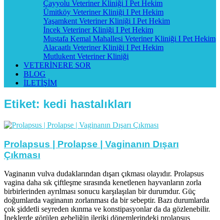
Çayyolu Veteriner Kliniği I Pet Hekim
Ümitköy Veteriner Kliniği I Pet Hekim
Yaşamkent Veteriner Kliniği I Pet Hekim
İncek Veteriner Kliniği I Pet Hekim
Mustafa Kemal Mahallesi Veteriner Kliniği I Pet Hekim
Alacaatlı Veteriner Kliniği I Pet Hekim
Mutlukent Veteriner Kliniği
VETERİNERE SOR
BLOG
İLETİŞİM
Etiket:
kedi hastalıkları
Prolapsus | Prolapse | Vaginanın Dışarı
Çıkması
Vaginanın vulva dudaklarından dışarı çıkması olayıdır. Prolapsus
vagina daha sık çiftleşme sırasında kenetlenen hayvanların zorla
birbirlerinden ayrılması sonucu karşılaşılan bir durumdur. Güç
doğumlarda vaginanın zorlanması da bir sebeptir. Bazı durumlarda
çok şiddetli seyreden ıkınma ve konstipasyonlar da da gözlenebilir.
İneklerde görülen gebeliğin ileriki dönemlerindeki prolapsus