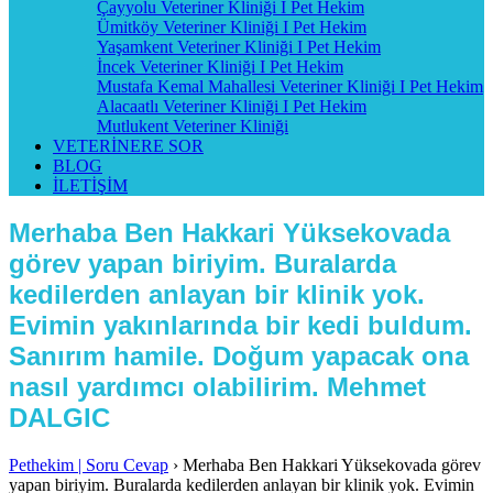
Çayyolu Veteriner Kliniği I Pet Hekim
Ümitköy Veteriner Kliniği I Pet Hekim
Yaşamkent Veteriner Kliniği I Pet Hekim
İncek Veteriner Kliniği I Pet Hekim
Mustafa Kemal Mahallesi Veteriner Kliniği I Pet Hekim
Alacaatlı Veteriner Kliniği I Pet Hekim
Mutlukent Veteriner Kliniği
VETERİNERE SOR
BLOG
İLETİŞİM
Merhaba Ben Hakkari Yüksekovada
görev yapan biriyim. Buralarda
kedilerden anlayan bir klinik yok.
Evimin yakınlarında bir kedi buldum.
Sanırım hamile. Doğum yapacak ona
nasıl yardımcı olabilirim. Mehmet
DALGIC
Pethekim | Soru Cevap
›
Merhaba Ben Hakkari Yüksekovada görev
yapan biriyim. Buralarda kedilerden anlayan bir klinik yok. Evimin