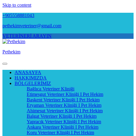
Skip to content
+905558881043
pethekimveteriner@gmail.com
VETERİNERİ ARAYIN
Pethekim
ANASAYFA
HAKKIMIZDA
BÖLGELERİMİZ
Bağlıca Veteriner Kliniği
Etimesgut Veteriner Kliniği I Pet Hekim
Başkent Veteriner Kliniği I Pet Hekim
Eryaman Veteriner Kliniği I Pet Hekim
Ahimesut Veteriner Kliniği I Pet Hekim
Balgat Veteriner Kliniği I Pet Hekim
Yapracık Veteriner Kliniği I Pet Hekim
Ankara Veteriner Kliniği I Pet Hekim
Koru Veteriner Kliniği I Pet Hekim