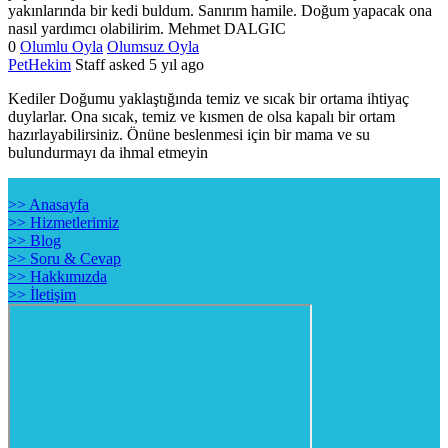
yakınlarında bir kedi buldum. Sanırım hamile. Doğum yapacak ona
nasıl yardımcı olabilirim. Mehmet DALGIC
0
Olumlu Oyla
Olumsuz Oyla
PetHekim
Staff
asked 5 yıl ago
Kediler Doğumu yaklaştığında temiz ve sıcak bir ortama ihtiyaç
duylarlar. Ona sıcak, temiz ve kısmen de olsa kapalı bir ortam
hazırlayabilirsiniz. Önüne beslenmesi için bir mama ve su
bulundurmayı da ihmal etmeyin
>> Anasayfa
>> Hizmetlerimiz
>> Blog
>> Soru & Cevap
>> Hakkımızda
>> İletişim