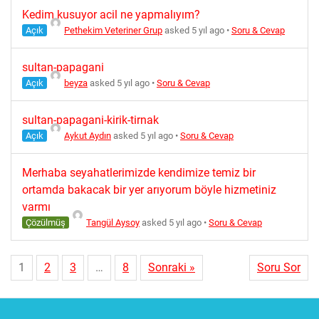
Kedim kusuyor acil ne yapmalıyım?
Açık
Pethekim Veteriner Grup
asked 5 yıl ago
•
Soru & Cevap
sultan-papagani
Açık
beyza
asked 5 yıl ago
•
Soru & Cevap
sultan-papagani-kirik-tirnak
Açık
Aykut Aydın
asked 5 yıl ago
•
Soru & Cevap
Merhaba seyahatlerimizde kendimize temiz bir
ortamda bakacak bir yer arıyorum böyle hizmetiniz
varmı
Çözülmüş
Tangül Aysoy
asked 5 yıl ago
•
Soru & Cevap
1
2
3
…
8
Sonraki »
Soru Sor