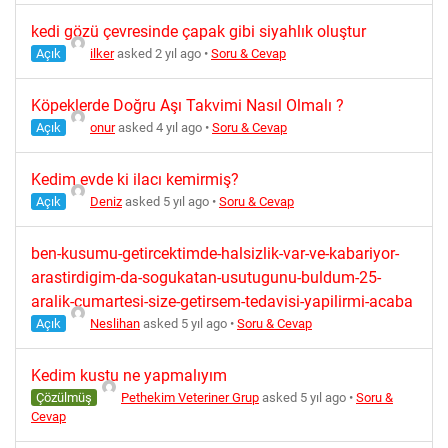
kedi gözü çevresinde çapak gibi siyahlık oluştur
Açık
ilker
asked 2 yıl ago
•
Soru & Cevap
Köpeklerde Doğru Aşı Takvimi Nasıl Olmalı ?
Açık
onur
asked 4 yıl ago
•
Soru & Cevap
Kedim evde ki ilacı kemirmiş?
Açık
Deniz
asked 5 yıl ago
•
Soru & Cevap
ben-kusumu-getircektimde-halsizlik-var-ve-kabariyor-
arastirdigim-da-sogukatan-usutugunu-buldum-25-
aralik-cumartesi-size-getirsem-tedavisi-yapilirmi-acaba
Açık
Neslihan
asked 5 yıl ago
•
Soru & Cevap
Kedim kustu ne yapmalıyım
Çözülmüş
Pethekim Veteriner Grup
asked 5 yıl ago
•
Soru &
Cevap