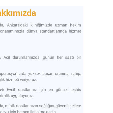
kkımızda
da, Ankara’daki kliniğimizde uzman hekim
onanımımızla dünya standartlarında hizmet
:
Acil durumlarınızda, günün her saati bir
operasyonlarda yüksek başarı oranına sahip,
lık hizmeti veriyoruz.
i:
Evcil dostlarınız için en güncel teşhis
kimlik uyguluyoruz.
a, minik dostlarınızın sağlığını güvenilir ellere
andevu için hemen iletişime geçin.