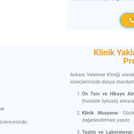
Klinik Yak
Pr
Ankara Veteriner Kliniği olar
süreçlerimizde dünya standartl
Ön Tanı ve Hikaye Al
(hastalık öyküsü) alınara
Klinik Muayene:
Gözle
değerlendirmesi yapılır.
Güvencesinde.
Teşhis ve Laboratuvar: