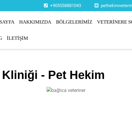
+905558881043
pethekimveter
SAYFA
HAKKIMIZDA
BÖLGELERİMİZ
VETERİNERE S
G
İLETİŞİM
Kliniği - Pet Hekim