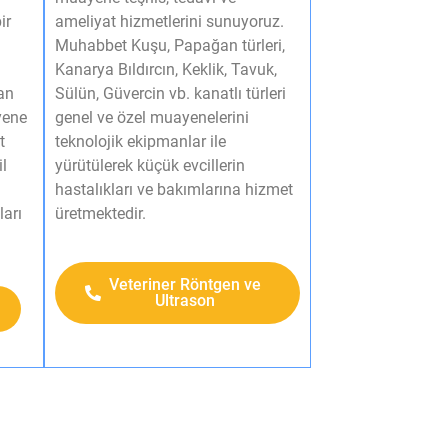
ir
ameliyat hizmetlerini sunuyoruz.
Muhabbet Kuşu, Papağan türleri,
Kanarya Bıldırcın, Keklik, Tavuk,
an
Sülün, Güvercin vb. kanatlı türleri
yene
genel ve özel muayenelerini
t
teknolojik ekipmanlar ile
il
yürütülerek küçük evcillerin
hastalıkları ve bakımlarına hizmet
ları
üretmektedir.​
Veteriner Röntgen ve
Ultrason