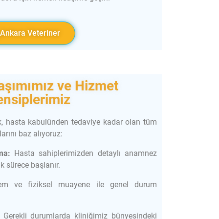
Ankara Veteriner
laşımımız ve Hizmet
ensiplerimiz
ak, hasta kabulünden tedaviye kadar olan tüm
arını baz alıyoruz:
ma:
Hasta sahiplerimizden detaylı anamnez
k sürece başlanır.
m ve fiziksel muayene ile genel durum
Gerekli durumlarda kliniğimiz bünyesindeki