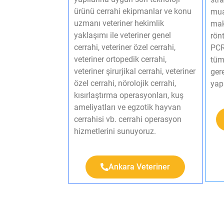
ürünü cerrahi ekipmanlar ve konu
mua
uzmanı veteriner hekimlik
mak
yaklaşımı ile veteriner genel
rönt
cerrahi, veteriner özel cerrahi,
PCR,
veteriner ortopedik cerrahi,
tüm
veteriner şirurjikal cerrahi, veteriner
gere
özel cerrahi, nörolojik cerrahi,
yapı
kısırlaştırma operasyonları, kuş
ameliyatları ve egzotik hayvan
cerrahisi vb. cerrahi operasyon
hizmetlerini sunuyoruz.​
Ankara Veteriner