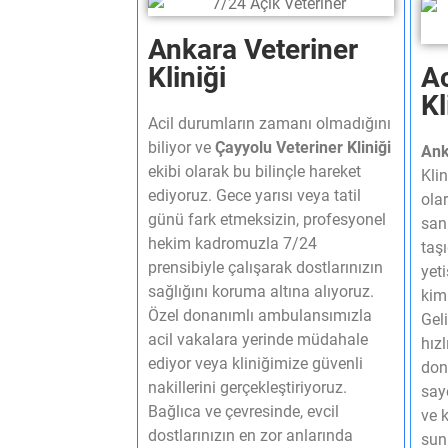
Ankara Veteriner
Kliniği
Ac
Kl
Acil durumların zamanı olmadığını
biliyor ve
Çayyolu Veteriner Kliniği
Ank
ekibi olarak bu bilinçle hareket
Klin
ediyoruz. Gece yarısı veya tatil
olar
günü fark etmeksizin, profesyonel
san
hekim kadromuzla 7/24
taş
prensibiyle çalışarak dostlarınızın
yet
sağlığını koruma altına alıyoruz.
kiml
Özel donanımlı ambulansımızla
Gel
acil vakalara yerinde müdahale
hız
ediyor veya kliniğimize güvenli
don
nakillerini gerçekleştiriyoruz.
say
Bağlıca ve çevresinde, evcil
ve k
dostlarınızın en zor anlarında
sun