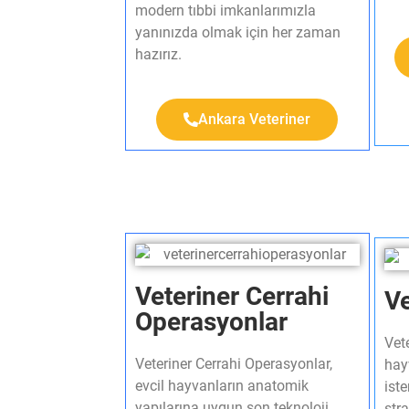
modern tıbbi imkanlarımızla
yanınızda olmak için her zaman
hazırız.
Ankara Veteriner
Veteriner Cerrahi
Ve
Operasyonlar​
Vet
Veteriner Cerrahi Operasyonlar,
hay
evcil hayvanların anatomik
ist
yapılarına uygun son teknoloji
stra