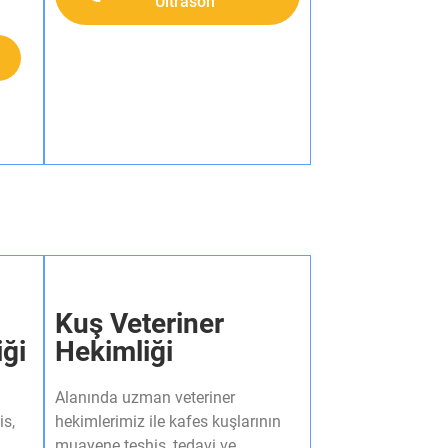
Ultrason
Kuş Veteriner
iği
Hekimliği
Alanında uzman veteriner
is,
hekimlerimiz ile kafes kuşlarının
muayene teşhis, tedavi ve