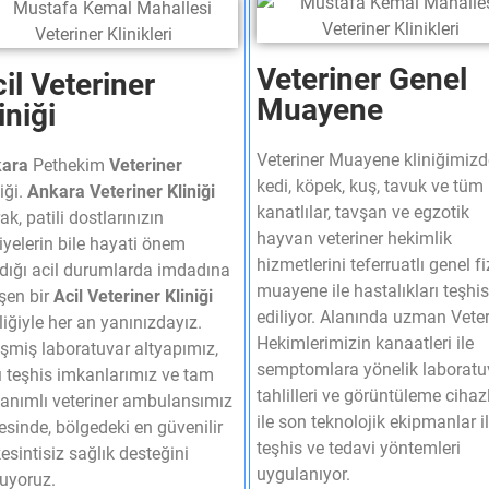
Veteriner Genel
il Veteriner
Muayene
iniği ​
Veteriner Muayene kliniğimizd
ara
Pethekim
Veteriner
kedi, köpek, kuş, tavuk ve tüm
iği.
Ankara Veteriner Kliniği
kanatlılar, tavşan ve egzotik
ak, patili dostlarınızın
hayvan veteriner hekimlik
iyelerin bile hayati önem
hizmetlerini teferruatlı genel fi
ıdığı acil durumlarda imdadına
muayene ile hastalıkları teşhis
işen bir
Acil Veteriner Kliniği
ediliyor. Alanında uzman Veter
iğiyle her an yanınızdayız.
Hekimlerimizin kanaatleri ile
işmiş laboratuvar altyapımız,
semptomlara yönelik laboratu
lı teşhis imkanlarımız ve tam
tahlilleri ve görüntüleme cihaz
anımlı veteriner ambulansımız
ile son teknolojik ekipmanlar i
esinde, bölgedeki en güvenilir
teşhis ve tedavi yöntemleri
esintisiz sağlık desteğini
uygulanıyor.
uyoruz.