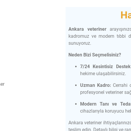
Ha
Ankara veteriner
arayışınız
kadromuz ve modern tıbbi d
sunuyoruz.
Neden Bizi Seçmelisiniz?
7/24 Kesintisiz Destek
hekime ulaşabilirsiniz.
Uzman Kadro:
Cerrahi 
profesyonel veteriner sağ
Modern Tanı ve Tedav
cihazlarıyla koruyucu he
Ankara veteriner ihtiyaçlarınızd
teslim edin. Detaylı bilgi ve r