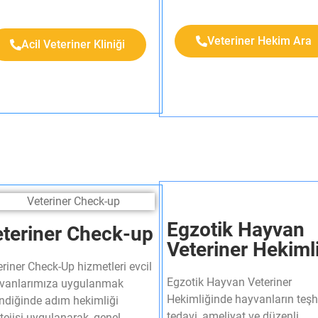
Veteriner Hekim Ara
Acil Veteriner Kliniği
Egzotik Hayvan
teriner Check-up​
Veteriner Hekiml
eriner Check-Up hizmetleri evcil
Egzotik Hayvan Veteriner
vanlarımıza uygulanmak
Hekimliğinde hayvanların teşh
endiğinde adım hekimliği
tedavi, ameliyat ve düzenli
tejisi uygulanarak, genel