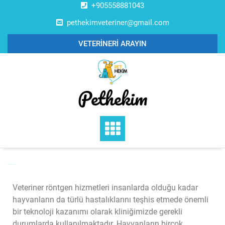
+905558881043
pethekimveteriner@gmail.com
VETERİNERİ ARAYIN
Pethekim
Veteriner Röntgen ve Ultrason
Veteriner röntgen hizmetleri insanlarda olduğu kadar
hayvanların da türlü hastalıklarını teşhis etmede önemli
bir teknoloji kazanımı olarak kliniğimizde gerekli
durumlarda kullanılmaktadır. Hayvanların birçok