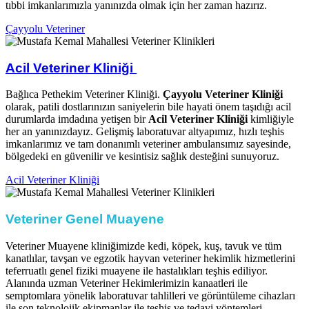
tıbbi imkanlarımızla yanınızda olmak için her zaman hazırız.
Çayyolu Veteriner
Acil Veteriner Kliniği ​
Bağlıca Pethekim Veteriner Kliniği.
Çayyolu Veteriner Kliniği
olarak, patili dostlarınızın saniyelerin bile hayati önem taşıdığı acil
durumlarda imdadına yetişen bir
Acil Veteriner Kliniği
kimliğiyle
her an yanınızdayız. Gelişmiş laboratuvar altyapımız, hızlı teşhis
imkanlarımız ve tam donanımlı veteriner ambulansımız sayesinde,
bölgedeki en güvenilir ve kesintisiz sağlık desteğini sunuyoruz.
Acil Veteriner Kliniği
Veteriner Genel Muayene
Veteriner Muayene kliniğimizde kedi, köpek, kuş, tavuk ve tüm
kanatlılar, tavşan ve egzotik hayvan veteriner hekimlik hizmetlerini
teferruatlı genel fiziki muayene ile hastalıkları teşhis ediliyor.
Alanında uzman Veteriner Hekimlerimizin kanaatleri ile
semptomlara yönelik laboratuvar tahlilleri ve görüntüleme cihazları
ile son teknolojik ekipmanlar ile teşhis ve tedavi yöntemleri