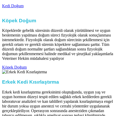
Kedi Doğum
Köpek Doğum ​
Köpeklerde gebelik süresinin düzenli olarak yürütülmesi ve uygun
beslemenin yapılması doğum süreci fizyolojik olarak sonuçlanması
istenmektedir. Fizyolojik olarak doğum sürecinin şekillenmesi için
gerekli ortam ve gerekli sürenin köpeklere sağlanması şarttır. Tüm
düzenli doğum normalite şartları sağlandıktan sonra fizyolojik
doğumun şekillenmemesi halinde medikal ve şirurjikal yaklaşımlarla
Veteriner Hekim müdahalesi yapılıyor​
Köpek Doğum
Erkek Kedi Kısırlaştırma
Erkek kedi kısırlaştırma gereksinimi oluştuğunda, uygun yaş ve
uygun hormon düzeyi tespit edilen sağlıklı erkek kedilerden gerekli
laboratuvar analizleri ve kan tahlilleri yapılarak kısırlaştırmaya engel
bir durum yoksa uygun anestezi ve cerrahi yöntemler uygulanarak
gerçekleştiriliyor. Operasyon sonrasında anesteziden çıkmadan
taburcu edilmeyen, sıklıkla ameliyat sonrası tedavi kliniğimizde