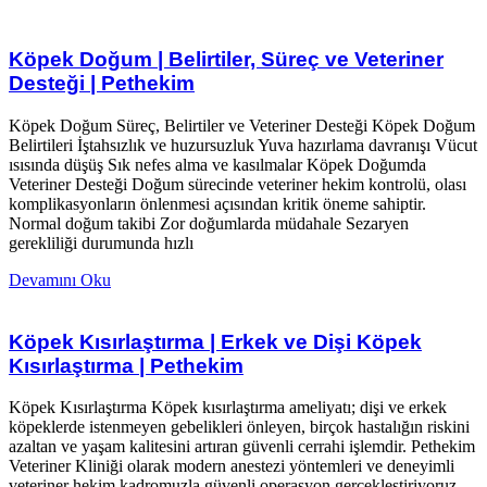
Köpek Doğum | Belirtiler, Süreç ve Veteriner
Desteği | Pethekim
Köpek Doğum Süreç, Belirtiler ve Veteriner Desteği Köpek Doğum
Belirtileri İştahsızlık ve huzursuzluk Yuva hazırlama davranışı Vücut
ısısında düşüş Sık nefes alma ve kasılmalar Köpek Doğumda
Veteriner Desteği Doğum sürecinde veteriner hekim kontrolü, olası
komplikasyonların önlenmesi açısından kritik öneme sahiptir.
Normal doğum takibi Zor doğumlarda müdahale Sezaryen
gerekliliği durumunda hızlı
Devamını Oku
Köpek Kısırlaştırma | Erkek ve Dişi Köpek
Kısırlaştırma | Pethekim
Köpek Kısırlaştırma Köpek kısırlaştırma ameliyatı; dişi ve erkek
köpeklerde istenmeyen gebelikleri önleyen, birçok hastalığın riskini
azaltan ve yaşam kalitesini artıran güvenli cerrahi işlemdir. Pethekim
Veteriner Kliniği olarak modern anestezi yöntemleri ve deneyimli
veteriner hekim kadromuzla güvenli operasyon gerçekleştiriyoruz.