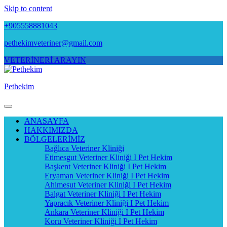
Skip to content
+905558881043
pethekimveteriner@gmail.com
VETERİNERİ ARAYIN
Pethekim
ANASAYFA
HAKKIMIZDA
BÖLGELERİMİZ
Bağlıca Veteriner Kliniği
Etimesgut Veteriner Kliniği I Pet Hekim
Başkent Veteriner Kliniği I Pet Hekim
Eryaman Veteriner Kliniği I Pet Hekim
Ahimesut Veteriner Kliniği I Pet Hekim
Balgat Veteriner Kliniği I Pet Hekim
Yapracık Veteriner Kliniği I Pet Hekim
Ankara Veteriner Kliniği I Pet Hekim
Koru Veteriner Kliniği I Pet Hekim