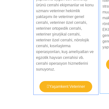
ist
ürünü cerrahi ekipmanlar ve konu
stra
uzmanı veteriner hekimlik
mua
yaklaşımı ile veteriner genel
mak
cerrahi, veteriner özel cerrahi,
rönt
veteriner ortopedik cerrahi,
EKG,
veteriner şirurjikal cerrahi,
ger
veteriner özel cerrahi, nörolojik
gere
cerrahi, kısırlaştırma
yapı
operasyonları, kuş ameliyatları ve
egzotik hayvan cerrahisi vb.
cerrahi operasyon hizmetlerini
sunuyoruz.​
Yaşamkent Veteriner