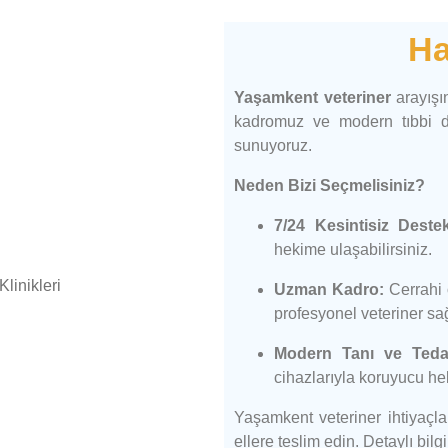
Ha
Yaşamkent veteriner
arayışı
kadromuz ve modern tıbbi d
sunuyoruz.
Neden Bizi Seçmelisiniz?
7/24 Kesintisiz Deste
hekime ulaşabilirsiniz.
Uzman Kadro:
Cerrahi 
profesyonel veteriner sağ
Modern Tanı ve Teda
cihazlarıyla koruyucu he
Yaşamkent veteriner ihtiyaçlar
ellere teslim edin. Detaylı bil