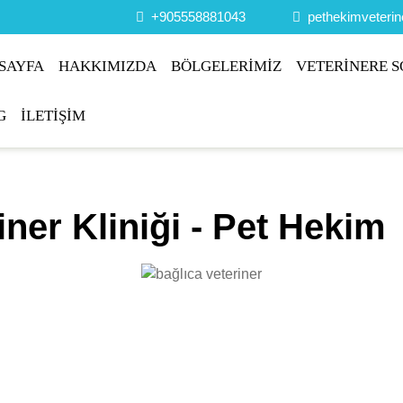
+905558881043
pethekimveteri
SAYFA
HAKKIMIZDA
BÖLGELERİMİZ
VETERİNERE S
G
İLETİŞİM
ner Kliniği - Pet Hekim