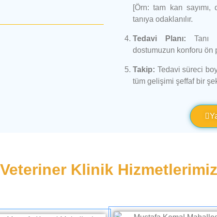
[Örn: tam kan sayımı, di
tanıya odaklanılır.
Tedavi Planı:
Tanı so
dostumuzun konforu ön pl
Takip:
Tedavi süreci boy
tüm gelişimi şeffaf bir şek
Y
Veteriner Klinik Hizmetlerimi