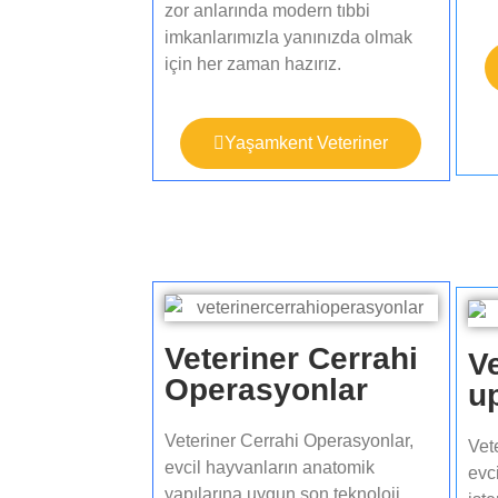
zor anlarında modern tıbbi
imkanlarımızla yanınızda olmak
için her zaman hazırız.
Yaşamkent Veteriner
Veteriner Cerrahi
V
Operasyonlar​
up
Veteriner Cerrahi Operasyonlar,
Vet
evcil hayvanların anatomik
evc
yapılarına uygun son teknoloji