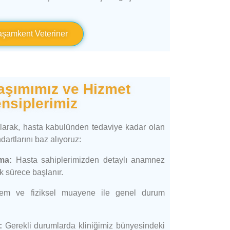
aşamkent Veteriner
laşımımız ve Hizmet
nsiplerimiz
olarak, hasta kabulünden tedaviye kadar olan
artlarını baz alıyoruz:
ma:
Hasta sahiplerimizden detaylı anamnez
k sürece başlanır.
m ve fiziksel muayene ile genel durum
:
Gerekli durumlarda kliniğimiz bünyesindeki