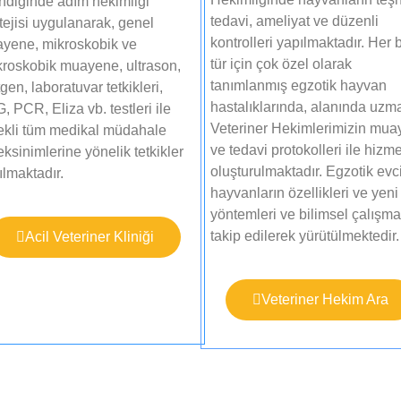
endiğinde adım hekimliği
tedavi, ameliyat ve düzenli
tejisi uygulanarak, genel
kontrolleri yapılmaktadır. Her b
yene, mikroskobik ve
tür için çok özel olarak
roskobik muayene, ultrason,
tanımlanmış egzotik hayvan
gen, laboratuvar tetkikleri,
hastalıklarında, alanında uzm
 PCR, Eliza vb. testleri ile
Veteriner Hekimlerimizin mu
ekli tüm medikal müdahale
ve tedavi protokolleri ile hizme
ksinimlerine yönelik tetkikler
oluşturulmaktadır. Egzotik evci
lmaktadır.​
hayvanların özellikleri ve yeni
yöntemleri ve bilimsel çalışma
takip edilerek yürütülmektedir.​
Acil Veteriner Kliniği
Veteriner Hekim Ara