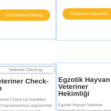
Veteriner Hekim Ara
Acil Veteriner Kliniği
Egzotik Hayvan
eteriner Check-
Veteriner
​
Hekimliği
eriner Check-Up hizmetleri
Egzotik Hayvan Veteriner
il hayvanlarımıza uygulanmak
Hekimliğinde hayvanların teşh