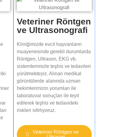
Veteriner Röntgen
ve Ultrasonografi​
de
Kliniğimizde evcil hayvanların
muayenesinde gerekli durumlarda
Röntgen, Ultrason, EKG vb.
sistemlerimizle teşhis ve tedavileri
ziki
yürütmekteyiz. Alınan medikal
s
görüntülerde alanında uzman
riner
hekimlerimizin yorumları ile
laboratuvar sonuçları ile teyit
var
edilerek teşhis ve tedavideki
ları
riskleri sıfırlıyoruz.​
le
Veteriner Röntgen ve
Ultrason