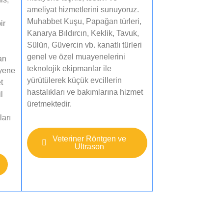
ameliyat hizmetlerini sunuyoruz.
Muhabbet Kuşu, Papağan türleri,
ir
Kanarya Bıldırcın, Keklik, Tavuk,
Sülün, Güvercin vb. kanatlı türleri
genel ve özel muayenelerini
an
teknolojik ekipmanlar ile
ayene
yürütülerek küçük evcillerin
t
hastalıkları ve bakımlarına hizmet
l
üretmektedir.​
ları
Veteriner Röntgen ve
Ultrason