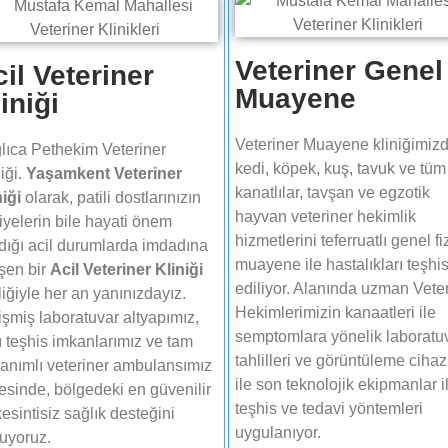
Veteriner Genel
il Veteriner
Muayene
iniği ​
Veteriner Muayene kliniğimiz
lıca Pethekim Veteriner
kedi, köpek, kuş, tavuk ve tüm
iği.
Yaşamkent Veteriner
kanatlılar, tavşan ve egzotik
iği
olarak, patili dostlarınızın
hayvan veteriner hekimlik
iyelerin bile hayati önem
hizmetlerini teferruatlı genel fi
ıdığı acil durumlarda imdadına
muayene ile hastalıkları teşhi
işen bir
Acil Veteriner Kliniği
ediliyor. Alanında uzman Vete
iğiyle her an yanınızdayız.
Hekimlerimizin kanaatleri ile
işmiş laboratuvar altyapımız,
semptomlara yönelik laboratu
ı teşhis imkanlarımız ve tam
tahlilleri ve görüntüleme cihaz
anımlı veteriner ambulansımız
ile son teknolojik ekipmanlar i
esinde, bölgedeki en güvenilir
teşhis ve tedavi yöntemleri
esintisiz sağlık desteğini
uygulanıyor.
uyoruz.