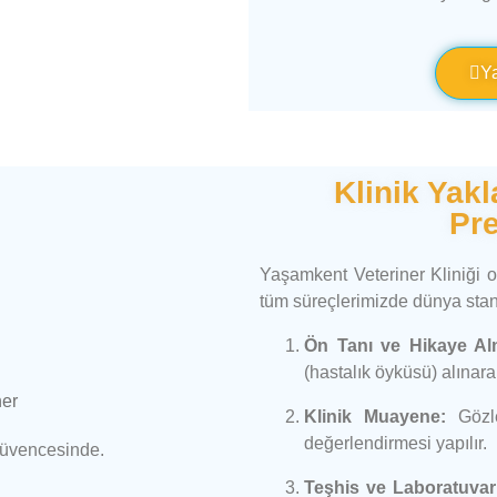
Y
Klinik Yak
Pre
Yaşamkent Veteriner Kliniği 
tüm süreçlerimizde dünya stand
Ön Tanı ve Hikaye Al
(hastalık öyküsü) alınara
Klinik Muayene:
Gözle
değerlendirmesi yapılır.
Güvencesinde.
Teşhis ve Laboratuvar