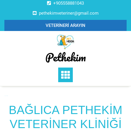
Skip
+905558881043
to
pethekimveteriner@gmail.com
content
VETERİNERİ ARAYIN
Pethekim
Papağan Veterineri
BAĞLICA PETHEKİM
VETERİNER KLİNİĞİ