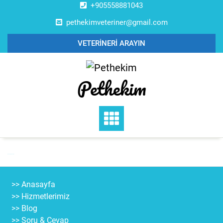
Skip
+905558881043
to
pethekimveteriner@gmail.com
content
VETERİNERİ ARAYIN
Pethekim
Sıkça Sorulan Sorular
>> Anasayfa
>> Hizmetlerimiz
>> Blog
>> Soru & Cevap