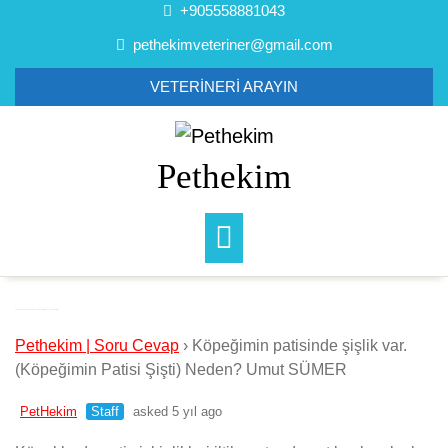
Skip
+905558881043
to
pethekimveteriner@gmail.com
content
VETERİNERİ ARAYIN
Pethekim
Köpeğimin patisinde şişlik var. (Köpeğimin Patisi Şişti) Neden? Umut SÜMER
Pethekim | Soru Cevap
›
Köpeğimin patisinde şişlik var.
(Köpeğimin Patisi Şişti) Neden? Umut SÜMER
PetHekim
Staff
asked 5 yıl ago