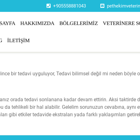
+905558881043
pethekimveter
SAYFA
HAKKIMIZDA
BÖLGELERİMİZ
VETERİNERE S
G
İLETİŞİM
ndince bir tedavi uyguluyor, Tedavi bilimsel değil mi neden böyl
ıysanız orada tedavi sonlanana kadar devam ettirin. Aksi taktirde 
u da tehlikeli bir hal alabilir. Gelelim sorunuzun cevabına, aynı e
ları gibi etkiler tedavide ekstraları yada farklı yaklaşımları getire