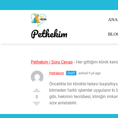
Skip
to
content
ANA
Pethekim
BLO
Her gittiğim klinik kendince bir tedavi uyguluyor, Tedavi bilimsel değil mi neden böyle oluyor? Burak ŞENOVA
Pethekim | Soru Cevap
›
Her gittiğim klinik ke
PetHekim
Staff
asked 5 yıl ago
Öncelikle bir klinikte tedavi başlatt
bilmeden farklı işlemler uygulanır ki b
gibi, hekimin tecrübesi, kliniğin imkan
0
size anlatabilir.