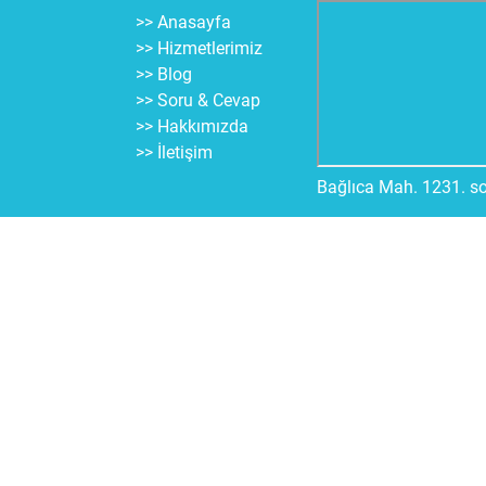
>> Anasayfa
>> Hizmetlerimiz
>> Blog
>> Soru & Cevap
>> Hakkımızda
>> İletişim
Bağlıca Mah. 1231. s