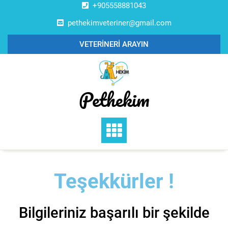
+905558881043
pethekimveteriner@gmail.com
VETERİNERİ ARAYIN
Pethekim
Teşekkürler !
Bilgileriniz başarılı bir şekilde