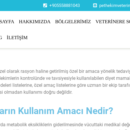
+905558881043
pethekimveter
SAYFA
HAKKIMIZDA
BÖLGELERİMİZ
VETERİNERE S
G
İLETİŞİM
özel olarak rasyon haline getirilmiş özel bir amaca yönelik teda
 Hekimlerin kontrolünde ve tavsiyesiyle kullanılabilen diyet mam
eri listelerine, özel amaç listelerine göre uzman bir ekip tara
si olmadan kullanımı doğru değildir.
arın Kullanım Amacı Nedir?
da metabolik eksikliklerin giderilmesinde vücuttaki medikal değe