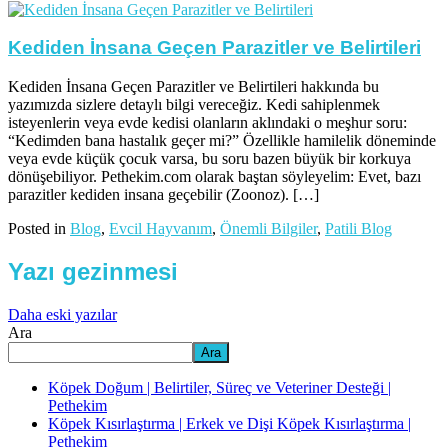
Kediden İnsana Geçen Parazitler ve Belirtileri
Kediden İnsana Geçen Parazitler ve Belirtileri hakkında bu
yazımızda sizlere detaylı bilgi vereceğiz. Kedi sahiplenmek
isteyenlerin veya evde kedisi olanların aklındaki o meşhur soru:
“Kedimden bana hastalık geçer mi?” Özellikle hamilelik döneminde
veya evde küçük çocuk varsa, bu soru bazen büyük bir korkuya
dönüşebiliyor. Pethekim.com olarak baştan söyleyelim: Evet, bazı
parazitler kediden insana geçebilir (Zoonoz). […]
Posted in
Blog
,
Evcil Hayvanım
,
Önemli Bilgiler
,
Patili Blog
Yazı gezinmesi
Daha eski yazılar
Ara
Ara
Köpek Doğum | Belirtiler, Süreç ve Veteriner Desteği |
Pethekim
Köpek Kısırlaştırma | Erkek ve Dişi Köpek Kısırlaştırma |
Pethekim