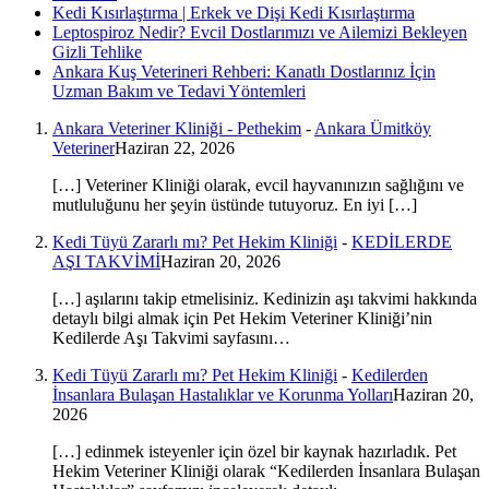
Kedi Kısırlaştırma | Erkek ve Dişi Kedi Kısırlaştırma
Leptospiroz Nedir? Evcil Dostlarımızı ve Ailemizi Bekleyen
Gizli Tehlike
Ankara Kuş Veterineri Rehberi: Kanatlı Dostlarınız İçin
Uzman Bakım ve Tedavi Yöntemleri
Ankara Veteriner Kliniği - Pethekim
-
Ankara Ümitköy
Veteriner
Haziran 22, 2026
[…] Veteriner Kliniği olarak, evcil hayvanınızın sağlığını ve
mutluluğunu her şeyin üstünde tutuyoruz. En iyi […]
Kedi Tüyü Zararlı mı? Pet Hekim Kliniği
-
KEDİLERDE
AŞI TAKVİMİ
Haziran 20, 2026
[…] aşılarını takip etmelisiniz. Kedinizin aşı takvimi hakkında
detaylı bilgi almak için Pet Hekim Veteriner Kliniği’nin
Kedilerde Aşı Takvimi sayfasını…
Kedi Tüyü Zararlı mı? Pet Hekim Kliniği
-
Kedilerden
İnsanlara Bulaşan Hastalıklar ve Korunma Yolları
Haziran 20,
2026
[…] edinmek isteyenler için özel bir kaynak hazırladık. Pet
Hekim Veteriner Kliniği olarak “Kedilerden İnsanlara Bulaşan