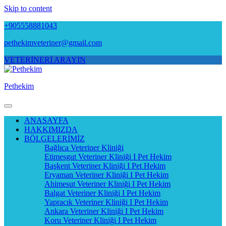
Skip to content
+905558881043
pethekimveteriner@gmail.com
VETERİNERİ ARAYIN
Pethekim
ANASAYFA
HAKKIMIZDA
BÖLGELERİMİZ
Bağlıca Veteriner Kliniği
Etimesgut Veteriner Kliniği I Pet Hekim
Başkent Veteriner Kliniği I Pet Hekim
Eryaman Veteriner Kliniği I Pet Hekim
Ahimesut Veteriner Kliniği I Pet Hekim
Balgat Veteriner Kliniği I Pet Hekim
Yapracık Veteriner Kliniği I Pet Hekim
Ankara Veteriner Kliniği I Pet Hekim
Koru Veteriner Kliniği I Pet Hekim