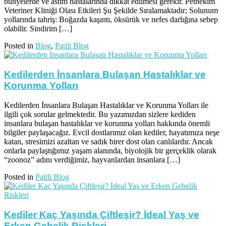
bünyelerde ve astım hastalarında dikkat edilmesi gerekir. Pethekim
Veteriner Kliniği Olası Etkileri Şu Şekilde Sıralamaktadır; Solunum
yollarında tahriş: Boğazda kaşıntı, öksürük ve nefes darlığına sebep
olabilir. Sindirim […]
Posted in
Blog
,
Patili Blog
Kedilerden İnsanlara Bulaşan Hastalıklar ve
Korunma Yolları
Kedilerden İnsanlara Bulaşan Hastalıklar ve Korunma Yolları ile
ilgili çok sorular gelmektedir. Bu yazımızdan sizlere kediden
insanlara bulaşan hastalıklar ve korunma yolları hakkında önemli
bilgiler paylaşacağız. Evcil dostlarımız olan kediler, hayatımıza neşe
katan, stresimizi azaltan ve sadık birer dost olan canlılardır. Ancak
onlarla paylaştığımız yaşam alanında, biyolojik bir gerçeklik olarak
“zoonoz” adını verdiğimiz, hayvanlardan insanlara […]
Posted in
Patili Blog
Kediler Kaç Yaşında Çiftleşir? İdeal Yaş ve
Erken Gebelik Riskleri