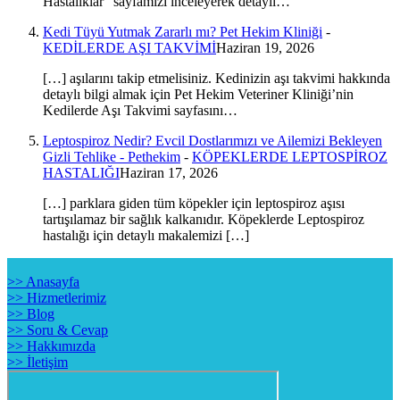
Hastalıklar” sayfamızı inceleyerek detaylı…
Kedi Tüyü Yutmak Zararlı mı? Pet Hekim Kliniği
-
KEDİLERDE AŞI TAKVİMİ
Haziran 19, 2026
[…] aşılarını takip etmelisiniz. Kedinizin aşı takvimi hakkında
detaylı bilgi almak için Pet Hekim Veteriner Kliniği’nin
Kedilerde Aşı Takvimi sayfasını…
Leptospiroz Nedir? Evcil Dostlarımızı ve Ailemizi Bekleyen
Gizli Tehlike - Pethekim
-
KÖPEKLERDE LEPTOSPİROZ
HASTALIĞI
Haziran 17, 2026
[…] parklara giden tüm köpekler için leptospiroz aşısı
tartışılamaz bir sağlık kalkanıdır. Köpeklerde Leptospiroz
hastalığı için detaylı makalemizi […]
>> Anasayfa
>> Hizmetlerimiz
>> Blog
>> Soru & Cevap
>> Hakkımızda
>> İletişim