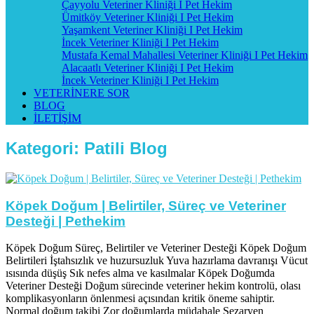
Çayyolu Veteriner Kliniği I Pet Hekim
Ümitköy Veteriner Kliniği I Pet Hekim
Yaşamkent Veteriner Kliniği I Pet Hekim
İncek Veteriner Kliniği I Pet Hekim
Mustafa Kemal Mahallesi Veteriner Kliniği I Pet Hekim
Alacaatlı Veteriner Kliniği I Pet Hekim
İncek Veteriner Kliniği I Pet Hekim
VETERİNERE SOR
BLOG
İLETİŞİM
Kategori:
Patili Blog
Köpek Doğum | Belirtiler, Süreç ve Veteriner
Desteği | Pethekim
Köpek Doğum Süreç, Belirtiler ve Veteriner Desteği Köpek Doğum
Belirtileri İştahsızlık ve huzursuzluk Yuva hazırlama davranışı Vücut
ısısında düşüş Sık nefes alma ve kasılmalar Köpek Doğumda
Veteriner Desteği Doğum sürecinde veteriner hekim kontrolü, olası
komplikasyonların önlenmesi açısından kritik öneme sahiptir.
Normal doğum takibi Zor doğumlarda müdahale Sezaryen