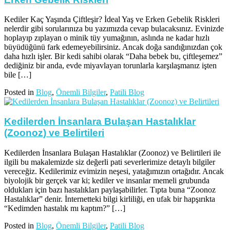
Kediler Kaç Yaşında Çiftleşir? İdeal Yaş ve Erken Gebelik Riskleri
nelerdir gibi sorularınıza bu yazımızda cevap bulacaksınız. Evinizde
hoplayıp zıplayan o minik tüy yumağının, aslında ne kadar hızlı
büyüdüğünü fark edemeyebilirsiniz. Ancak doğa sandığınızdan çok
daha hızlı işler. Bir kedi sahibi olarak “Daha bebek bu, çiftleşemez”
dediğiniz bir anda, evde miyavlayan torunlarla karşılaşmanız işten
bile […]
Posted in
Blog
,
Önemli Bilgiler
,
Patili Blog
Kedilerden İnsanlara Bulaşan Hastalıklar
(Zoonoz) ve Belirtileri
Kedilerden İnsanlara Bulaşan Hastalıklar (Zoonoz) ve Belirtileri ile
ilgili bu makalemizde siz değerli pati severlerimize detaylı bilgiler
vereceğiz. Kedilerimiz evimizin neşesi, yatağımızın ortağıdır. Ancak
biyolojik bir gerçek var ki; kediler ve insanlar memeli grubunda
oldukları için bazı hastalıkları paylaşabilirler. Tıpta buna “Zoonoz
Hastalıklar” denir. İnternetteki bilgi kirliliği, en ufak bir hapşırıkta
“Kedimden hastalık mı kaptım?” […]
Posted in
Blog
,
Önemli Bilgiler
,
Patili Blog