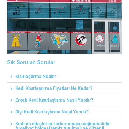
Sık Sorulan Sorular
Kısırlaştırma Nedir?
Kedi Kısırlaştırma Fiyatları Ne Kadar?
Erkek Kedi Kısırlaştırma Nasıl Yapılır?
Dişi Kedi Kısırlaştırma Nasıl Yapılır?
Kedinin dikişlerini zorlamaması sağlanmalıdır.
Ameliyat bölgesi temiz tutulmalı ve düzenli