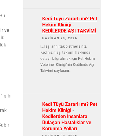
 Bu
Kedi Tüyü Zararlı mı? Pet
Hekim Kliniği
-
ir ve
KEDİLERDE AŞI TAKVİMİ
ir.
HAZIRAN 20, 2026
lük
[…] aşılarını takip etmelisiniz.
Kedinizin aşı takvimi hakkında
detaylı bilgi almak için Pet Hekim
Veteriner Kliniği’nin Kedilerde Aşı
Takvimi sayfasını…
” gibi
Kedi Tüyü Zararlı mı? Pet
Hekim Kliniği
-
arak
Kedilerden İnsanlara
Bulaşan Hastalıklar ve
Sabır
Korunma Yolları
HAZIRAN 20, 2026