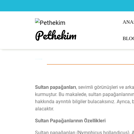
Skip
to
content
ANA
Pethekim
BLO
Sultan Papağanı: Bakım, Eğitim ve İlgili Bilgiler
Sultan papağanları
, sevimli görünüşleri ve ark
kurmuştur. Bu makalede, sultan papağanlarının ö
hakkında ayrıntılı bilgiler bulacaksınız. Ayrıca, 
alacaktır.
Sultan Papağanlarının Özellikleri
Sultan papağanları (Nymphicus hollandicus), A