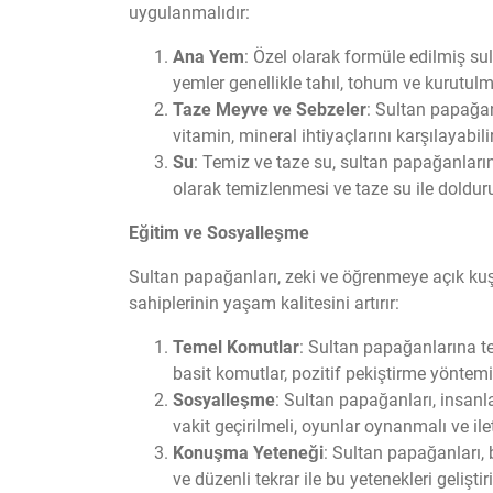
uygulanmalıdır:
Ana Yem
: Özel olarak formüle edilmiş sul
yemler genellikle tahıl, tohum ve kurutul
Taze Meyve ve Sebzeler
: Sultan papağan
vitamin, mineral ihtiyaçlarını karşılayabili
Su
: Temiz ve taze su, sultan papağanların
olarak temizlenmesi ve taze su ile doldur
Eğitim ve Sosyalleşme
Sultan papağanları, zeki ve öğrenmeye açık kuşl
sahiplerinin yaşam kalitesini artırır:
Temel Komutlar
: Sultan papağanlarına te
basit komutlar, pozitif pekiştirme yöntemi i
Sosyalleşme
: Sultan papağanları, insanl
vakit geçirilmeli, oyunlar oynanmalı ve ile
Konuşma Yeteneği
: Sultan papağanları, 
ve düzenli tekrar ile bu yetenekleri geliştiril