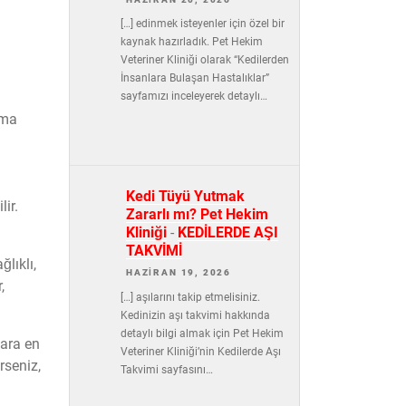
[…] edinmek isteyenler için özel bir
kaynak hazırladık. Pet Hekim
Veteriner Kliniği olarak “Kedilerden
İnsanlara Bulaşan Hastalıklar”
sayfamızı inceleyerek detaylı…
lma
Kedi Tüyü Yutmak
ir.
Zararlı mı? Pet Hekim
Kliniği
-
KEDİLERDE AŞI
TAKVİMİ
ğlıklı,
HAZIRAN 19, 2026
,
[…] aşılarını takip etmelisiniz.
Kedinizin aşı takvimi hakkında
detaylı bilgi almak için Pet Hekim
lara en
Veteriner Kliniği’nin Kedilerde Aşı
rseniz,
Takvimi sayfasını…