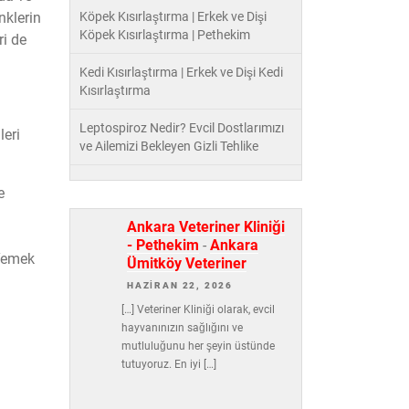
nklerin
Köpek Kısırlaştırma | Erkek ve Dişi
Köpek Kısırlaştırma | Pethekim
ri de
Kedi Kısırlaştırma | Erkek ve Dişi Kedi
Kısırlaştırma
Leptospiroz Nedir? Evcil Dostlarımızı
leri
ve Ailemizi Bekleyen Gizli Tehlike
e
Ankara Veteriner Kliniği
- Pethekim
-
Ankara
 Yemek
Ümitköy Veteriner
HAZIRAN 22, 2026
[…] Veteriner Kliniği olarak, evcil
hayvanınızın sağlığını ve
mutluluğunu her şeyin üstünde
tutuyoruz. En iyi […]