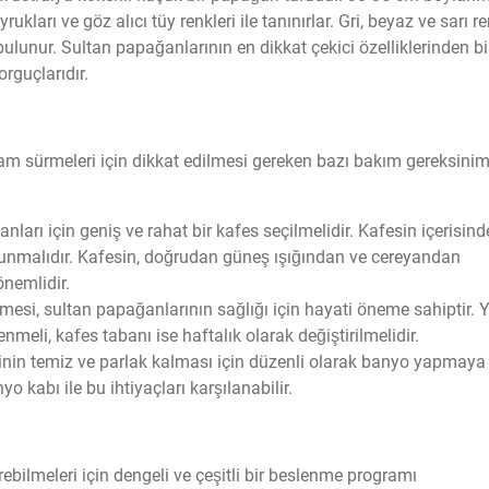
kları ve göz alıcı tüy renkleri ile tanınırlar. Gri, beyaz ve sarı re
ulunur. Sultan papağanlarının en dikkat çekici özelliklerinden bi
rguçlarıdır.
am sürmeleri için dikkat edilmesi gereken bazı bakım gereksinim
nları için geniş ve rahat bir kafes seçilmelidir. Kafesin içerisind
lunmalıdır. Kafesin, doğrudan güneş ışığından ve cereyandan
nemlidir.
nmesi, sultan papağanlarının sağlığı için hayati öneme sahiptir.
nmeli, kafes tabanı ise haftalık olarak değiştirilmelidir.
rinin temiz ve parlak kalması için düzenli olarak banyo yapmaya
o kabı ile bu ihtiyaçları karşılanabilir.
ebilmeleri için dengeli ve çeşitli bir beslenme programı