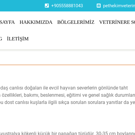
+905558881043
pethekimveter
SAYFA
HAKKIMIZDA
BÖLGELERİMİZ
VETERİNERE S
G
İLETİŞİM
adaş canlısı doğaları ile evcil hayvan severlerin gönlünde taht
zellikleri, bakımı, beslenmesi, eğitimi ve genel sağlık durumlar
bu dost canlısı kuşlarla ilgili sıkça sorulan sorulara yanıtlar da ye
vustralya kökenli küçük bir papağan türüdür. 30-35 cm boyların