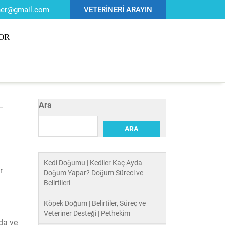
iner@gmail.com
VETERİNERİ ARAYIN
OR
Ara
ARA
ı
Kedi Doğumu | Kediler Kaç Ayda
r
Doğum Yapar? Doğum Süreci ve
Belirtileri
Köpek Doğum | Belirtiler, Süreç ve
Veteriner Desteği | Pethekim
da ve