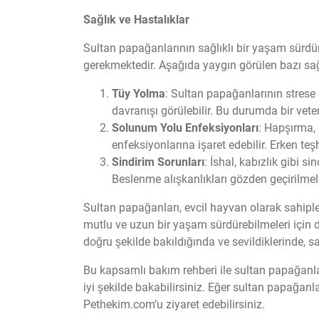
Sağlık ve Hastalıklar
Sultan papağanlarının sağlıklı bir yaşam sürdür
gerekmektedir. Aşağıda yaygın görülen bazı sağlı
Tüy Yolma
: Sultan papağanlarının strese
davranışı görülebilir. Bu durumda bir vete
Solunum Yolu Enfeksiyonları
: Hapşırma, 
enfeksiyonlarına işaret edebilir. Erken teş
Sindirim Sorunları
: İshal, kabızlık gibi s
Beslenme alışkanlıkları gözden geçirilmeli
Sultan papağanları, evcil hayvan olarak sahipleni
mutlu ve uzun bir yaşam sürdürebilmeleri için 
doğru şekilde bakıldığında ve sevildiklerinde, s
Bu kapsamlı bakım rehberi ile sultan papağanları
iyi şekilde bakabilirsiniz. Eğer sultan papağanl
Pethekim.com’u ziyaret edebilirsiniz.