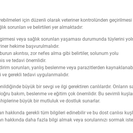
ebilmeleri için düzenli olarak veteriner kontrolünden geçirilmesi
k sorunları ve belirtileri yer almaktadır:
 girmesi veya sağlık sorunları yaşaması durumunda tüylerini yo
riner hekime başvurulmalıdır.
burun akıntısı, zor nefes alma gibi belirtiler, solunum yolu
his ve tedavi önemlidir.
indirim sorunları, yanlış beslenme veya parazitlerden kaynaklanabil
 ve gerekli tedavi uygulanmalıdır.
ldiğinde büyük bir sevgi ve ilgi gerektiren canlılardır. Onların sa
doğru bakım, beslenme ve eğitim çok önemlidir. Bu sevimli kuşlar
ahiplerine büyük bir mutluluk ve dostluk sunarlar.
 hakkında gerekli tüm bilgileri edinebilir ve bu dost canlısı kuş
arı hakkında daha fazla bilgi almak veya sorularınızı sormak iste