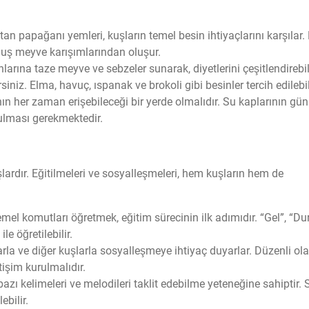
tan papağanı yemleri, kuşların temel besin ihtiyaçlarını karşılar.
muş meyve karışımlarından oluşur.
larına taze meyve ve sebzeler sunarak, diyetlerini çeşitlendirebil
rsiniz. Elma, havuç, ıspanak ve brokoli gibi besinler tercih edilebil
ın her zaman erişebileceği bir yerde olmalıdır. Su kaplarının gün
ulması gerekmektedir.
ardır. Eğitilmeleri ve sosyalleşmeleri, hem kuşların hem de
mel komutları öğretmek, eğitim sürecinin ilk adımıdır. “Gel”, “Dur
le öğretilebilir.
arla ve diğer kuşlarla sosyalleşmeye ihtiyaç duyarlar. Düzenli ol
tişim kurulmalıdır.
bazı kelimeleri ve melodileri taklit edebilme yeteneğine sahiptir. 
ebilir.