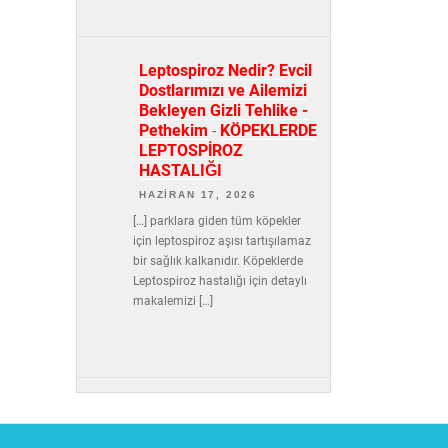
Leptospiroz Nedir? Evcil
Dostlarımızı ve Ailemizi
Bekleyen Gizli Tehlike -
Pethekim
-
KÖPEKLERDE
LEPTOSPİROZ
HASTALIĞI
HAZIRAN 17, 2026
[…] parklara giden tüm köpekler
için leptospiroz aşısı tartışılamaz
bir sağlık kalkanıdır. Köpeklerde
Leptospiroz hastalığı için detaylı
makalemizi […]