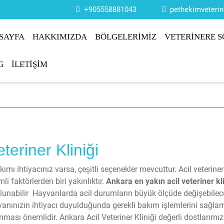
+905558881043
pethekimveteri
SAYFA
HAKKIMIZDA
BÖLGELERİMİZ
VETERİNERE S
G
İLETİŞİM
teriner Kliniği
kımı ihtiyacınız varsa, çeşitli seçenekler mevcuttur. Acil veteriner
 faktörlerden biri yakınlıktır.
Ankara en yakın acil veteriner kl
 bulunabilir Hayvanlarda acil durumların büyük ölçüde değişebilec
anınızın ihtiyacı duyulduğunda gerekli bakım işlemlerini sağla
ması önemlidir. Ankara Acil Veteriner Kliniği değerli dostlarımız