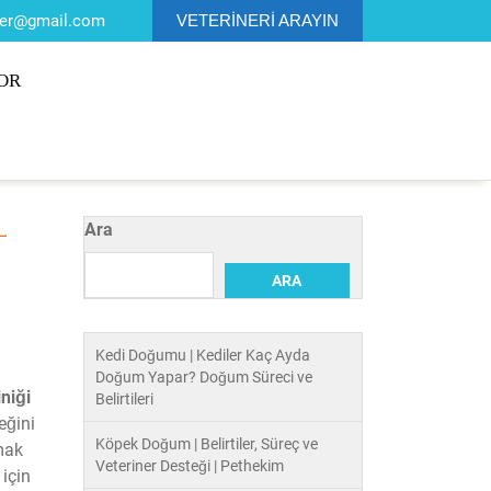
ner@gmail.com
VETERİNERİ ARAYIN
OR
Ara
ARA
Kedi Doğumu | Kediler Kaç Ayda
Doğum Yapar? Doğum Süreci ve
iniği
Belirtileri
eğini
Köpek Doğum | Belirtiler, Süreç ve
mak
Veteriner Desteği | Pethekim
 için