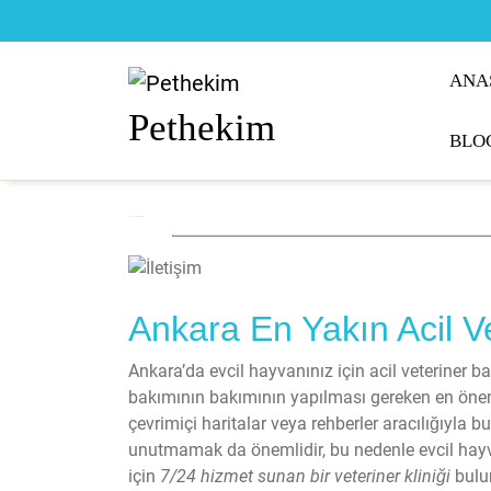
Skip
to
content
ANA
Pethekim
BLO
Ankara Acil Veteriner Kliniği
Ankara En Yakın Acil Ve
Ankara’da evcil hayvanınız için acil veteriner ba
bakımının bakımının yapılması gereken en önemli
çevrimiçi haritalar veya rehberler aracılığıyla
unutmamak da önemlidir, bu nedenle evcil hayv
için
7/24 hizmet sunan bir veteriner kliniği
bulun