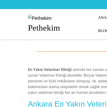
Skip
to
content
ANA
Pethekim
BLO
En Yakın Veteriner Kliniği
En Yakın Veteriner Kliniği
aslında her zaman ula
sunan Veteriner Kliniği demektir. Birçok Veteri
personel ve fiziki imkânların olmayışı, vb. seb
bakımından daima ulaşılabilir olmak sağlık soru
yakın veteriner kliniği her an hizmet alınabilen y
Ankara En Yakın Veterin