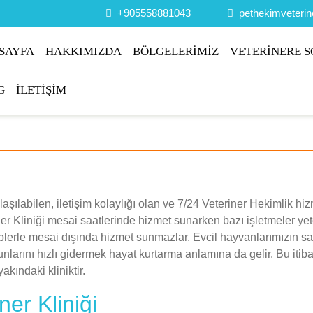
+905558881043
pethekimveteri
SAYFA
HAKKIMIZDA
BÖLGELERİMİZ
VETERİNERE S
G
İLETİŞİM
şılabilen, iletişim kolaylığı olan ve 7/24 Veteriner Hekimlik hiz
ner Kliniği mesai saatlerinde hizmet sunarken bazı işletmeler yet
eplerle mesai dışında hizmet sunmazlar. Evcil hayvanlarımızın sa
nlarını hızlı gidermek hayat kurtarma anlamına da gelir. Bu itiba
akındaki kliniktir.
er Kliniği