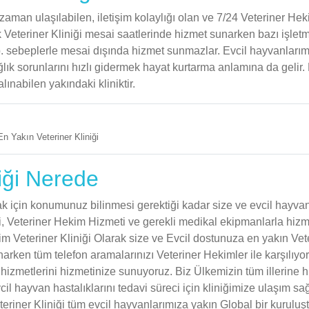
zaman ulaşılabilen, iletişim kolaylığı olan ve 7/24 Veteriner Hek
k Veteriner Kliniği mesai saatlerinde hizmet sunarken bazı işlet
 vb. sebeplerle mesai dışında hizmet sunmazlar. Evcil hayvanlarım
lık sorunlarını hızlı gidermek hayat kurtarma anlamına da gelir.
alınabilen yakındaki kliniktir.
En Yakın Veteriner Kliniği
iği Nerede
için konumunuz bilinmesi gerektiği kadar size ve evcil hayva
i, Veteriner Hekim Hizmeti ve gerekli medikal ekipmanlarla hiz
im Veteriner Kliniği Olarak size ve Evcil dostunuza en yakın Vet
narken tüm telefon aramalarınızı Veteriner Hekimler ile karşılıyo
 hizmetlerini hizmetinize sunuyoruz. Biz Ülkemizin tüm illerine 
il hayvan hastalıklarını tedavi süreci için kliniğimize ulaşım s
riner Kliniği tüm evcil hayvanlarımıza yakın Global bir kuruluşt