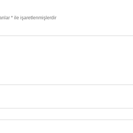
lanlar
*
ile işaretlenmişlerdir