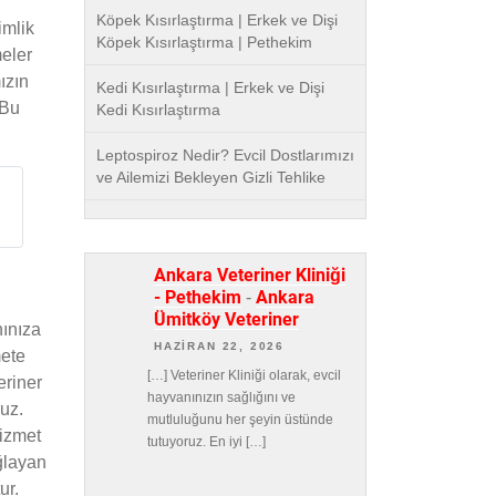
Köpek Kısırlaştırma | Erkek ve Dişi
imlik
Köpek Kısırlaştırma | Pethekim
meler
ızın
Kedi Kısırlaştırma | Erkek ve Dişi
 Bu
Kedi Kısırlaştırma
Leptospiroz Nedir? Evcil Dostlarımızı
ve Ailemizi Bekleyen Gizli Tehlike
Ankara Veteriner Kliniği
- Pethekim
Ankara
-
Ümitköy Veteriner
nınıza
HAZIRAN 22, 2026
mete
[…] Veteriner Kliniği olarak, evcil
eriner
hayvanınızın sağlığını ve
ruz.
mutluluğunu her şeyin üstünde
hizmet
tutuyoruz. En iyi […]
ağlayan
ur.