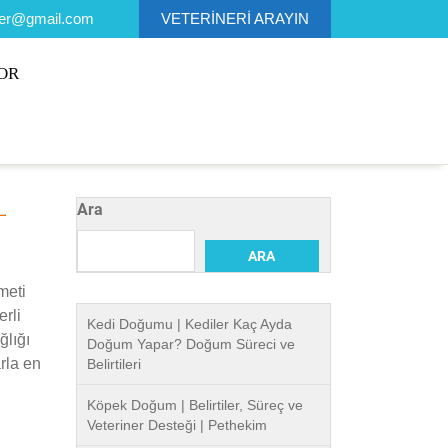
ner@gmail.com
VETERİNERİ ARAYIN
OR
Ara
ARA
meti
erli
Kedi Doğumu | Kediler Kaç Ayda
ğlığı
Doğum Yapar? Doğum Süreci ve
rla en
Belirtileri
Köpek Doğum | Belirtiler, Süreç ve
Veteriner Desteği | Pethekim