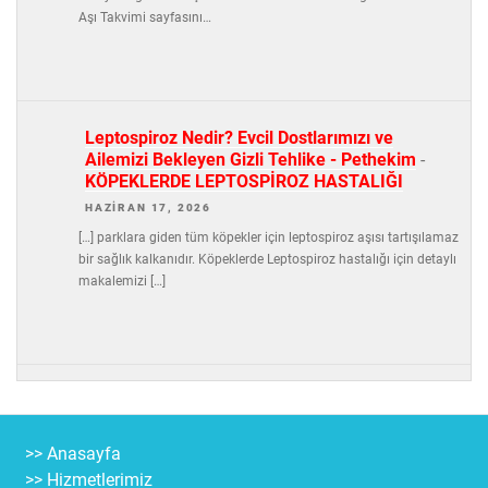
Aşı Takvimi sayfasını…
Leptospiroz Nedir? Evcil Dostlarımızı ve
Ailemizi Bekleyen Gizli Tehlike - Pethekim
-
KÖPEKLERDE LEPTOSPİROZ HASTALIĞI
HAZIRAN 17, 2026
[…] parklara giden tüm köpekler için leptospiroz aşısı tartışılamaz
bir sağlık kalkanıdır. Köpeklerde Leptospiroz hastalığı için detaylı
makalemizi […]
>> Anasayfa
>> Hizmetlerimiz