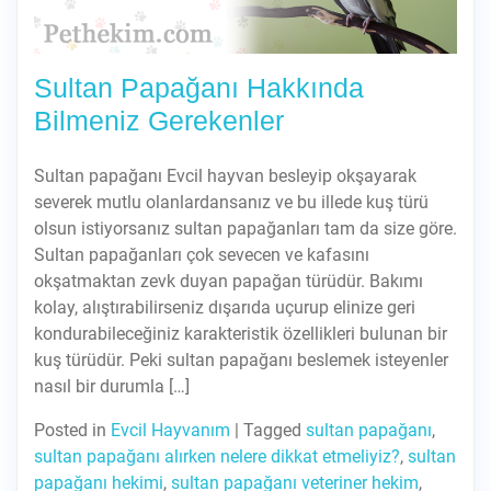
Sultan Papağanı Hakkında
Bilmeniz Gerekenler
Sultan papağanı Evcil hayvan besleyip okşayarak
severek mutlu olanlardansanız ve bu illede kuş türü
olsun istiyorsanız sultan papağanları tam da size göre.
Sultan papağanları çok sevecen ve kafasını
okşatmaktan zevk duyan papağan türüdür. Bakımı
kolay, alıştırabilirseniz dışarıda uçurup elinize geri
kondurabileceğiniz karakteristik özellikleri bulunan bir
kuş türüdür. Peki sultan papağanı beslemek isteyenler
nasıl bir durumla […]
Posted in
Evcil Hayvanım
|
Tagged
sultan papağanı
,
sultan papağanı alırken nelere dikkat etmeliyiz?
,
sultan
papağanı hekimi
,
sultan papağanı veteriner hekim
,