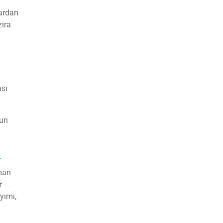
lardan
zira
ası
nun
a
aman
r
yımı,