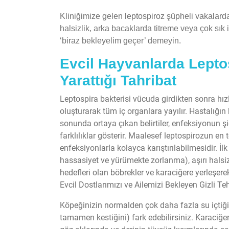
Kliniğimize gelen leptospiroz şüpheli vakalar
halsizlik, arka bacaklarda titreme veya çok sık i
‘biraz bekleyelim geçer’ demeyin.
Evcil Hayvanlarda Leptos
Yarattığı Tahribat
Leptospira bakterisi vücuda girdikten sonra hız
oluşturarak tüm iç organlara yayılır. Hastalığın
sonunda ortaya çıkan belirtiler, enfeksiyonun 
farklılıklar gösterir. Maalesef leptospirozun en 
enfeksiyonlarla kolayca karıştırılabilmesidir. İl
hassasiyet ve yürümekte zorlanma), aşırı halsizli
hedefleri olan böbrekler ve karaciğere yerleşer
Evcil Dostlarımızı ve Ailemizi Bekleyen Gizli Teh
Köpeğinizin normalden çok daha fazla su içtiğin
tamamen kestiğini) fark edebilirsiniz. Karaciğer