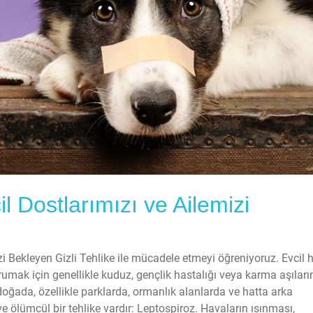
l Dostlarımızı ve Ailemizi
izi Bekleyen Gizli Tehlike ile mücadele etmeyi öğreniyoruz. Evcil
orumak için genellikle kuduz, gençlik hastalığı veya karma aşıları
doğada, özellikle parklarda, ormanlık alanlarda ve hatta arka
ölümcül bir tehlike vardır: Leptospiroz. Havaların ısınması,