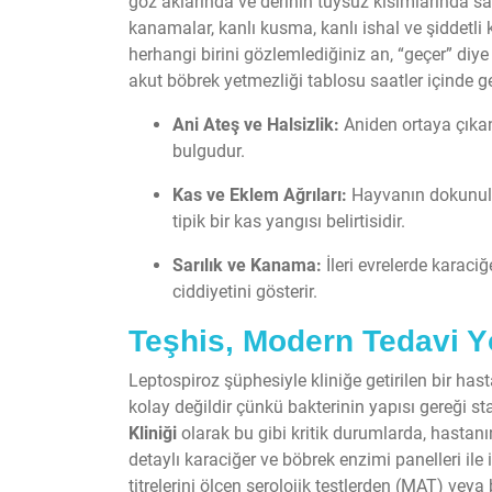
göz aklarında ve derinin tüysüz kısımlarında s
kanamalar, kanlı kusma, kanlı ishal ve şiddetli 
herhangi birini gözlemlediğiniz an, “geçer” diye
akut böbrek yetmezliği tablosu saatler içinde g
Ani Ateş ve Halsizlik:
Aniden ortaya çıkan 
bulgudur.
Kas ve Eklem Ağrıları:
Hayvanın dokunulm
tipik bir kas yangısı belirtisidir.
Sarılık ve Kanama:
İleri evrelerde karaciğ
ciddiyetini gösterir.
Teşhis, Modern Tedavi Y
Leptospiroz şüphesiyle kliniğe getirilen bir ha
kolay değildir çünkü bakterinin yapısı gereği st
Kliniği
olarak bu gibi kritik durumlarda, hastan
detaylı karaciğer ve böbrek enzimi panelleri ile 
titrelerini ölçen serolojik testlerden (MAT) vey