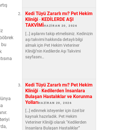
rtış
Kedi Tüyü Zararlı mı? Pet Hekim
Kliniği
-
KEDİLERDE AŞI
TAKVİMİ
HAZIRAN 20, 2026
iz
[…] aşılarını takip etmelisiniz. Kedinizin
 böbrek
aşı takvimi hakkında detaylı bilgi
z bu
almak için Pet Hekim Veteriner
Kliniği’nin Kedilerde Aşı Takvimi
k
sayfasını…
ntısına
Kedi Tüyü Zararlı mı? Pet Hekim
Kliniği
-
Kedilerden İnsanlara
Bulaşan Hastalıklar ve Korunma
 dünya
Yolları
HAZIRAN 20, 2026
ça
[…] edinmek isteyenler için özel bir
nır.
kaynak hazırladık. Pet Hekim
eriyi
Veteriner Kliniği olarak “Kedilerden
rda,
İnsanlara Bulaşan Hastalıklar”