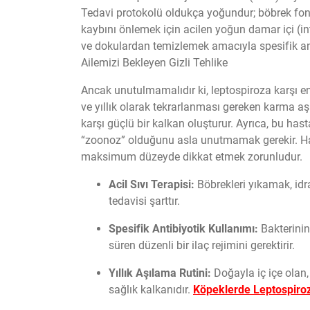
Tedavi protokolü oldukça yoğundur; böbrek fonks
kaybını önlemek için acilen yoğun damar içi (in
ve dokulardan temizlemek amacıyla spesifik anti
Ailemizi Bekleyen Gizli Tehlike
Ancak unutulmamalıdır ki, leptospiroza karşı en 
ve yıllık olarak tekrarlanması gereken karma aşı
karşı güçlü bir kalkan oluşturur. Ayrıca, bu has
“zoonoz” olduğunu asla unutmamak gerekir. Has
maksimum düzeyde dikkat etmek zorunludur.
Acil Sıvı Terapisi:
Böbrekleri yıkamak, idr
tedavisi şarttır.
Spesifik Antibiyotik Kullanımı:
Bakterinin
süren düzenli bir ilaç rejimini gerektirir.
Yıllık Aşılama Rutini:
Doğayla iç içe olan, 
sağlık kalkanıdır.
Köpeklerde Leptospiroz