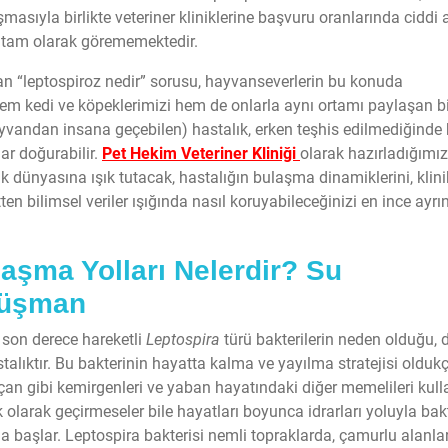
masıyla birlikte veteriner kliniklerine başvuru oranlarında ciddi a
ti tam olarak görememektedir.
kan “leptospiroz nedir” sorusu, hayvanseverlerin bu konuda
 Hem kedi ve köpeklerimizi hem de onlarla aynı ortamı paylaşan b
yvandan insana geçebilen) hastalık, erken teşhis edilmediğinde
ar doğurabilir.
Pet Hekim Veteriner Kliniği
olarak hazırladığımı
ık dünyasına ışık tutacak, hastalığın bulaşma dinamiklerini, klini
tten bilimsel veriler ışığında nasıl koruyabileceğinizi en ince ayrı
aşma Yolları Nelerdir? Su
 Düşman
ve son derece hareketli
Leptospira
türü bakterilerin neden olduğu,
talıktır. Bu bakterinin hayatta kalma ve yayılma stratejisi olduk
ıçan gibi kemirgenleri ve yaban hayatındaki diğer memelileri kulla
k olarak geçirmeseler bile hayatları boyunca idrarları yoluyla bakt
da başlar. Leptospira bakterisi nemli topraklarda, çamurlu alanla