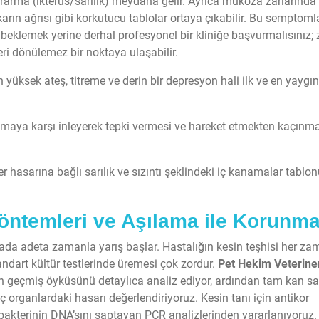
ararma (ikterus/sarılık) meydana gelir. Ayrıca mukoza zarlarında
karın ağrısı gibi korkutucu tablolar ortaya çıkabilir. Bu semptom
 beklemek yerine derhal profesyonel bir kliniğe başvurmalısınız; 
eri dönülemez bir noktaya ulaşabilir.
yüksek ateş, titreme ve derin bir depresyon hali ilk ve en yaygın
aya karşı inleyerek tepki vermesi ve hareket etmekten kaçınm
er hasarına bağlı sarılık ve sızıntı şeklindeki iç kanamalar tablo
öntemleri ve Aşılama ile Korunm
stada adeta zamanla yarış başlar. Hastalığın kesin teşhisi her z
andart kültür testlerinde üremesi çok zordur.
Pet Hekim Veterine
ın geçmiş öyküsünü detaylıca analiz ediyor, ardından tam kan sa
iç organlardaki hasarı değerlendiriyoruz. Kesin tanı için antikor
a bakterinin DNA’sını saptayan PCR analizlerinden yararlanıyoruz.