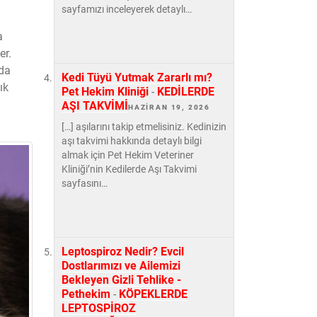
sayfamızı inceleyerek detaylı…
a
er.
 da
Kedi Tüyü Yutmak Zararlı mı?
ık
Pet Hekim Kliniği
-
KEDİLERDE
AŞI TAKVİMİ
HAZIRAN 19, 2026
[…] aşılarını takip etmelisiniz. Kedinizin
aşı takvimi hakkında detaylı bilgi
almak için Pet Hekim Veteriner
Kliniği’nin Kedilerde Aşı Takvimi
sayfasını…
Leptospiroz Nedir? Evcil
Dostlarımızı ve Ailemizi
Bekleyen Gizli Tehlike -
Pethekim
-
KÖPEKLERDE
LEPTOSPİROZ