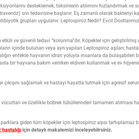
iyonlarını desteklemek, toksinlerin atılımını hızlandırmak ve sı
travenöz) sıvı tedavisine başlanır. Eş zamanlı olarak bakteriyi 
biyotik grupları uygulanır. Leptospiroz Nedir? Evcil Dostlarımız
etkili ve güvenli tedavi “korunma”dır. Köpekler için geliştirilmiş 
ların içinde bulunan veya ayrı yapılan Leptospiroz aşıları, hasta
talığın enfekte hayvanın idrarı yoluyla insanlara da bulaşabilen b
ta bir hayvana bakım verirken eldiven kullanmak ve ev hijyeni
ar çıkışını sağlamak ve hastayı hayatta tutmak için agresif seru
 vücuttan ve özellikle böbrek tübüllerinden tamamen atılması ha
parklara giden tüm köpekler için leptospiroz aşısı tartışılamaz b
 hastalığı
için detaylı makalemizi inceleyebilrsiniz.