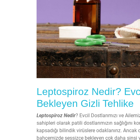
Leptospiroz Nedir? Evci
Bekleyen Gizli Tehlike
Leptospiroz Nedir
? Evcil Dostlarımızı ve Ailem
sahipleri olarak patili dostlarımızın sağlığını k
kapsadığı bilindik virüslere odaklanırız. Ancak 
bahçemizde sessizce bekleyen çok daha sinsi ve 