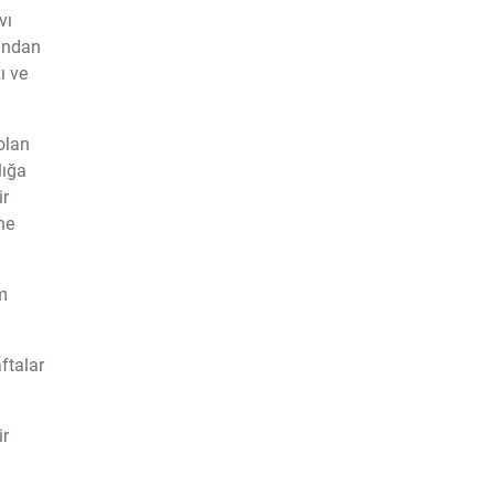
vı
kandan
ı ve
olan
lığa
ir
ne
m
ftalar
ir