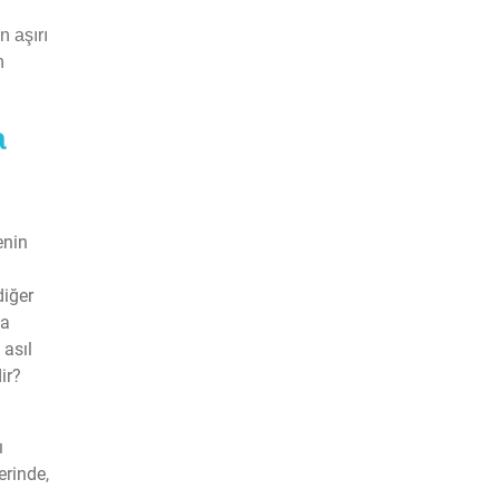
 aşırı
n
a
enin
diğer
da
 asıl
ir?
ı
erinde,