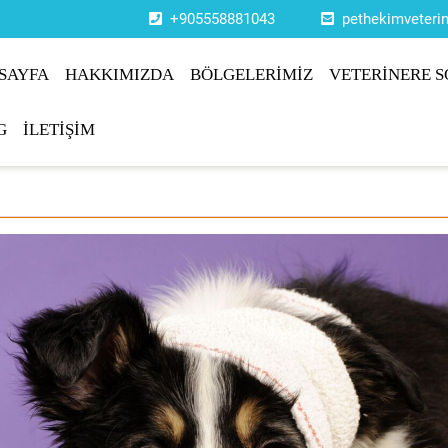
+905558881043
pethekimveter
SAYFA
HAKKIMIZDA
BÖLGELERİMİZ
VETERİNERE S
G
İLETİŞİM