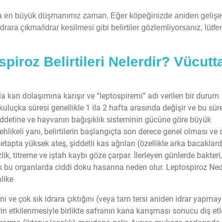
da en büyük düşmanımız zaman. Eğer köpeğinizde aniden gelişen
drara çıkma/idrar kesilmesi gibi belirtiler gözlemliyorsanız, lütfe
piroz Belirtileri Nelerdir? Vücutt
la kan dolaşımına karışır ve “leptospiremi” adı verilen bir durum
 kuluçka süresi genellikle 1 ila 2 hafta arasında değişir ve bu sür
şiddetine ve hayvanın bağışıklık sisteminin gücüne göre büyük
tehlikeli yanı, belirtilerin başlangıçta son derece genel olması ve 
k etapta yüksek ateş, şiddetli kas ağrıları (özellikle arka bacaklar
k, titreme ve iştah kaybı göze çarpar. İlerleyen günlerde bakteri,
ek bu organlarda ciddi doku hasarına neden olur. Leptospiroz Ned
like
i ve çok sık idrara çıktığını (veya tam tersi aniden idrar yapmay
in etkilenmesiyle birlikte safranın kana karışması sonucu diş etl