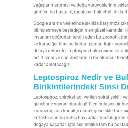
yağışların artması ve doğa yürüyüşlerinin sıklaş
görülen bu hastalık, maalesef hak ettiği dikka
Google arama verilerinde sıklıkla karşımıza çı
bilinçlenmeye başladığının en güzel kanıtıdır.
insanları doğrudan tehdit eden bu zoonotik (ha
ve karaciğer iflasına kadar uzanan trajik sonuçl
detaylı rehberde, Leptospira bakterisinin karanl
belirtilerini ve can dostlarınızı bu ölümcül tehdi
kadar anlatacağız.
Leptospiroz Nedir ve Bul
Birikintilerindeki Sinsi
Leptospiroz, spiroket adı verilen spiral şekilli 
genelinde yaygın olarak görülen bulaşıcı bir has
kurnazdır; ana konakçı olarak genellikle fare, s
Enfekte olan bu vahşi hayvanlar, hastalığı klini
doğaya saçarlar. İşte asıl tehlike tam bu nokta