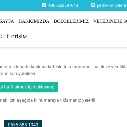
+905558881043
pethekimveter
SAYFA
HAKKIMIZDA
BÖLGELERİMİZ
VETERİNERE S
G
İLETİŞİM
n aralıklarında kuşların kafeslerinin tamamını, suluk ve yemlikle
dan koruyabilirler.
l tarifi almak için tıklayınız
şmak için aşağıda ki numaraya tıklamanız yeterli!
0555 888 1043