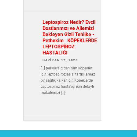
Leptospiroz Nedir? Evcil
Dostlarımızı ve Ailemizi
Bekleyen Gizli Tehlike -
Pethekim
-
KÖPEKLERDE
LEPTOSPİROZ
HASTALIĞI
HAZIRAN 17, 2026
[…] parklara giden tüm köpekler
için leptospiroz aşısı tartışılamaz
bir sağlık kalkanıdır. Köpeklerde
Leptospiroz hastalığı için detaylı
makalemizi […]