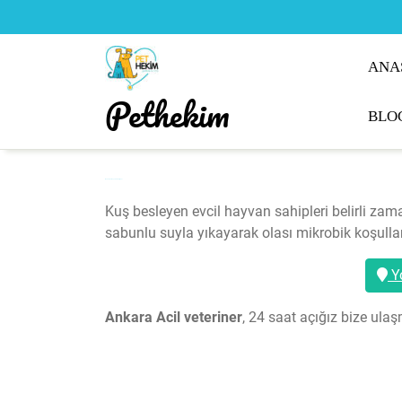
Skip
to
content
ANA
Pethekim
BLO
Muhabbet Kuşu Kafes Hijyeni
Kuş besleyen evcil hayvan sahipleri belirli zama
sabunlu suyla yıkayarak olası mikrobik koşullar
Yo
Ankara Acil veteriner
, 24 saat açığız bize ula