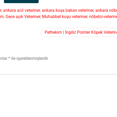
r
,
ankara acil veteriner
,
ankara kuşa bakan veteriner
,
ankara nöbe
im
,
Gece açık Veteriner
,
Muhabbet kuşu veteriner
,
nöbetci-veterin
Pethekim | İngiliz Pointer Köpek Veterin
anlar
*
ile işaretlenmişlerdir