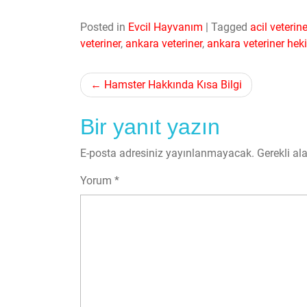
Posted in
Evcil Hayvanım
|
Tagged
acil veterine
veteriner
,
ankara veteriner
,
ankara veteriner hek
Yazı
Hamster Hakkında Kısa Bilgi
gezinmesi
Bir yanıt yazın
E-posta adresiniz yayınlanmayacak.
Gerekli al
Yorum
*