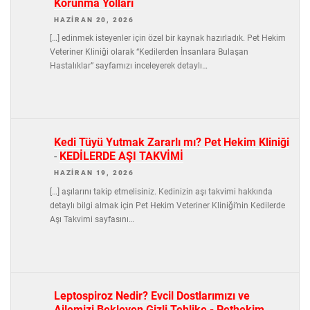
Korunma Yolları
HAZIRAN 20, 2026
[…] edinmek isteyenler için özel bir kaynak hazırladık. Pet Hekim
Veteriner Kliniği olarak “Kedilerden İnsanlara Bulaşan
Hastalıklar” sayfamızı inceleyerek detaylı…
Kedi Tüyü Yutmak Zararlı mı? Pet Hekim Kliniği
-
KEDİLERDE AŞI TAKVİMİ
HAZIRAN 19, 2026
[…] aşılarını takip etmelisiniz. Kedinizin aşı takvimi hakkında
detaylı bilgi almak için Pet Hekim Veteriner Kliniği’nin Kedilerde
Aşı Takvimi sayfasını…
Leptospiroz Nedir? Evcil Dostlarımızı ve
Ailemizi Bekleyen Gizli Tehlike - Pethekim
-