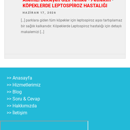
KÖPEKLERDE LEPTOSPİROZ HASTALIĞI
HAZIRAN 17, 2026
[…] parklara giden tüm köpekler için leptospiroz aşısı tartışılamaz
bir sağlık kalkanıdır. Köpeklerde Leptospiroz hastalığı için detaylı
makalemizi […]
>> Anasayfa
>> Hizmetlerimiz
>> Blog
>> Soru & Cevap
>> Hakkımızda
>> İletişim