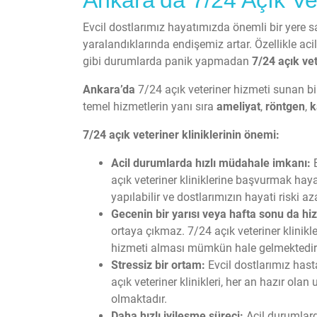
Evcil dostlarımız hayatımızda önemli bir yere sah
yaralandıklarında endişemiz artar. Özellikle aci
gibi durumlarda panik yapmadan
7/24 açık vet
Ankara’da
7/24 açık veteriner hizmeti sunan bir
temel hizmetlerin yanı sıra
ameliyat
,
röntgen
,
k
7/24 açık veteriner kliniklerinin önemi:
Acil durumlarda hızlı müdahale imkanı:
E
açık veteriner kliniklerine başvurmak ha
yapılabilir ve dostlarımızın hayati riski azal
Gecenin bir yarısı veya hafta sonu da hi
ortaya çıkmaz. 7/24 açık veteriner klinikl
hizmeti alması mümkün hale gelmektedir
Stressiz bir ortam:
Evcil dostlarımız hast
açık veteriner klinikleri, her an hazır ola
olmaktadır.
Daha hızlı iyileşme süreci:
Acil durumlard