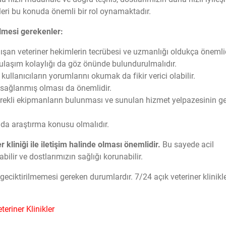
kleri bu konuda önemli bir rol oynamaktadır.
ilmesi gerekenler:
lışan veteriner hekimlerin tecrübesi ve uzmanlığı oldukça önemlid
ulaşım kolaylığı da göz önünde bulundurulmalıdır.
kullanıcıların yorumlarını okumak da fikir verici olabilir.
n sağlanmış olması da önemlidir.
erekli ekipmanların bulunması ve sunulan hizmet yelpazesinin g
ı da araştırma konusu olmalıdır.
r kliniği ile iletişim halinde olması önemlidir.
Bu sayede acil
ilir ve dostlarımızın sağlığı korunabilir.
 geciktirilmemesi gereken durumlardır. 7/24 açık veteriner klinikl
eriner Klinikler