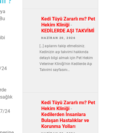
eya
 Bu
Kedi Tüyü Zararlı mı? Pet
Hekim Kliniği
-
KEDİLERDE AŞI TAKVİMİ
ibi
HAZIRAN 20, 2026
[…] aşılarını takip etmelisiniz.
Kedinizin aşı takvimi hakkında
detaylı bilgi almak için Pet Hekim
Veteriner Kliniği’nin Kedilerde Aşı
7/24
Takvimi sayfasını…
erde
 sağlık
Kedi Tüyü Zararlı mı? Pet
Hekim Kliniği
-
 7/24
Kedilerden İnsanlara
Bulaşan Hastalıklar ve
Korunma Yolları
şmesine