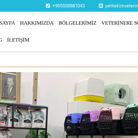
+905558881043
pethekimveter
SAYFA
HAKKIMIZDA
BÖLGELERİMİZ
VETERİNERE S
G
İLETİŞİM