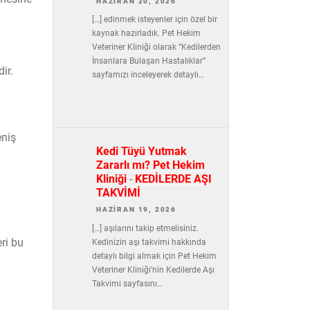
HAZIRAN 20, 2026
[…] edinmek isteyenler için özel bir
kaynak hazırladık. Pet Hekim
Veteriner Kliniği olarak “Kedilerden
İnsanlara Bulaşan Hastalıklar”
ir.
sayfamızı inceleyerek detaylı…
eniş
Kedi Tüyü Yutmak
Zararlı mı? Pet Hekim
Kliniği
-
KEDİLERDE AŞI
TAKVİMİ
HAZIRAN 19, 2026
[…] aşılarını takip etmelisiniz.
eri bu
Kedinizin aşı takvimi hakkında
detaylı bilgi almak için Pet Hekim
Veteriner Kliniği’nin Kedilerde Aşı
Takvimi sayfasını…