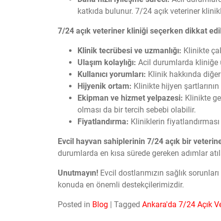
katkıda bulunur. 7/24 açık veteriner klini
7/24 açık veteriner kliniği seçerken dikkat ed
Klinik tecrübesi ve uzmanlığı:
Klinikte ça
Ulaşım kolaylığı:
Acil durumlarda kliniğe 
Kullanıcı yorumları:
Klinik hakkında diğer 
Hijyenik ortam:
Klinikte hijyen şartlarını
Ekipman ve hizmet yelpazesi:
Klinikte g
olması da bir tercih sebebi olabilir.
Fiyatlandırma:
Kliniklerin fiyatlandırmas
Evcil hayvan sahiplerinin 7/24 açık bir veterine
durumlarda en kısa sürede gereken adımlar atılab
Unutmayın!
Evcil dostlarımızın sağlık sorunları
konuda en önemli destekçilerimizdir.
Posted in
Blog
|
Tagged
Ankara'da 7/24 Açık Vet