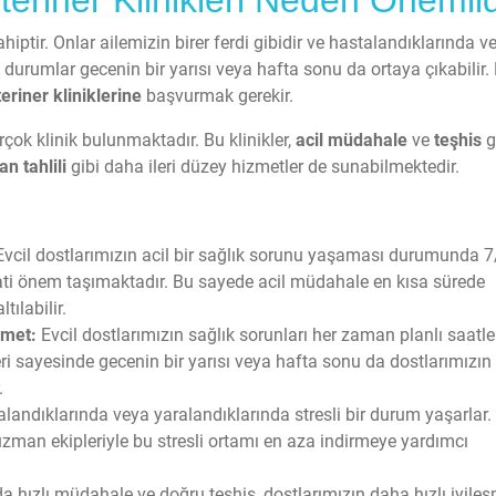
iptir. Onlar ailemizin birer ferdi gibidir ve hastalandıklarında v
l durumlar gecenin bir yarısı veya hafta sonu da ortaya çıkabilir.
eriner kliniklerine
başvurmak gerekir.
çok klinik bulunmaktadır. Bu klinikler,
acil müdahale
ve
teşhis
g
an tahlili
gibi daha ileri düzey hizmetler de sunabilmektedir.
vcil dostlarımızın acil bir sağlık sorunu yaşaması durumunda 
yati önem taşımaktadır. Bu sayede acil müdahale en kısa sürede
tılabilir.
zmet:
Evcil dostlarımızın sağlık sorunları her zaman planlı saatl
eri sayesinde gecenin bir yarısı veya hafta sonu da dostlarımızın
.
alandıklarında veya yaralandıklarında stresli bir durum yaşarlar.
n uzman ekipleriyle bu stresli ortamı en aza indirmeye yardımcı
a hızlı müdahale ve doğru teşhis, dostlarımızın daha hızlı iyile