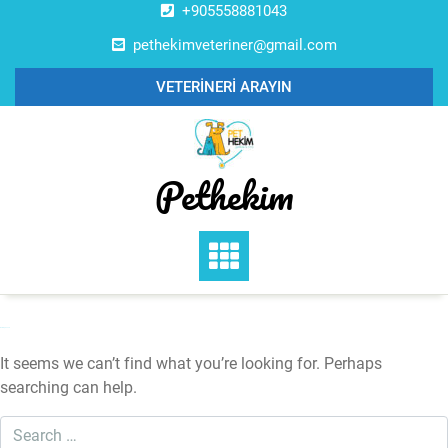
Skip
+905558881043
to
pethekimveteriner@gmail.com
content
VETERİNERİ ARAYIN
Pethekim
Nothing Found
It seems we can’t find what you’re looking for. Perhaps
searching can help.