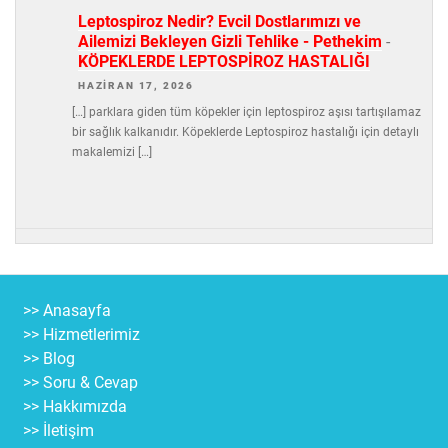
Leptospiroz Nedir? Evcil Dostlarımızı ve
Ailemizi Bekleyen Gizli Tehlike - Pethekim
-
KÖPEKLERDE LEPTOSPİROZ HASTALIĞI
HAZIRAN 17, 2026
[…] parklara giden tüm köpekler için leptospiroz aşısı tartışılamaz
bir sağlık kalkanıdır. Köpeklerde Leptospiroz hastalığı için detaylı
makalemizi […]
>> Anasayfa
>> Hizmetlerimiz
>> Blog
>> Soru & Cevap
>> Hakkımızda
>> İletişim