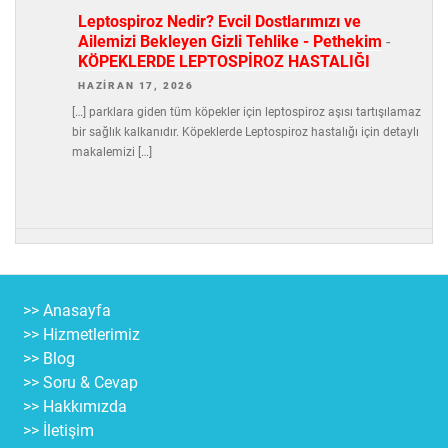
Leptospiroz Nedir? Evcil Dostlarımızı ve
Ailemizi Bekleyen Gizli Tehlike - Pethekim
-
KÖPEKLERDE LEPTOSPİROZ HASTALIĞI
HAZIRAN 17, 2026
[…] parklara giden tüm köpekler için leptospiroz aşısı tartışılamaz
bir sağlık kalkanıdır. Köpeklerde Leptospiroz hastalığı için detaylı
makalemizi […]
>> Anasayfa
>> Hizmetlerimiz
>> Blog
>> Soru & Cevap
>> Hakkımızda
>> İletişim