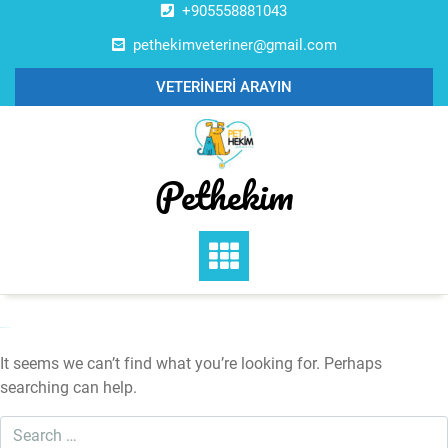
Skip
+905558881043
to
pethekimveteriner@gmail.com
content
VETERİNERİ ARAYIN
Pethekim
Nothing Found
It seems we can’t find what you’re looking for. Perhaps
searching can help.