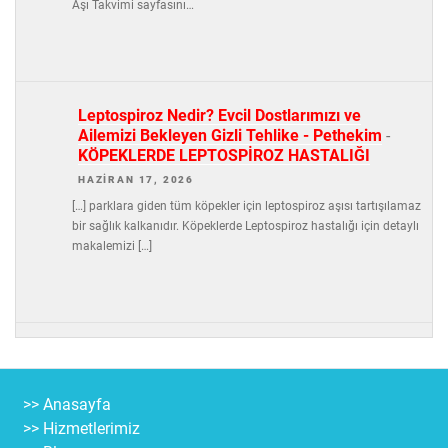
Aşı Takvimi sayfasını…
Leptospiroz Nedir? Evcil Dostlarımızı ve
Ailemizi Bekleyen Gizli Tehlike - Pethekim
-
KÖPEKLERDE LEPTOSPİROZ HASTALIĞI
HAZIRAN 17, 2026
[…] parklara giden tüm köpekler için leptospiroz aşısı tartışılamaz
bir sağlık kalkanıdır. Köpeklerde Leptospiroz hastalığı için detaylı
makalemizi […]
>> Anasayfa
>> Hizmetlerimiz