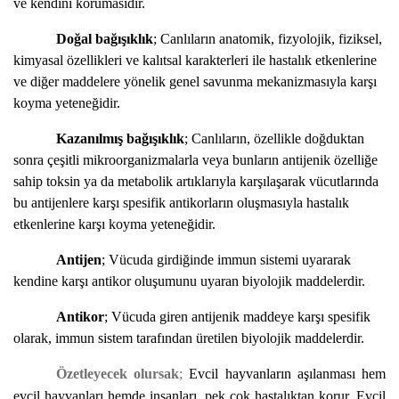
ve kendini korumasıdır.
Doğal bağışıklık
; Canlıların anatomik, fizyolojik, fiziksel,
kimyasal özellikleri ve kalıtsal karakterleri ile hastalık etkenlerine
ve diğer maddelere yönelik genel savunma mekanizmasıyla karşı
koyma yeteneğidir.
Kazanılmış bağışıklık
; Canlıların, özellikle doğduktan
sonra çeşitli mikroorganizmalarla veya bunların antijenik özelliğe
sahip toksin ya da metabolik artıklarıyla karşılaşarak vücutlarında
bu antijenlere karşı spesifik antikorların oluşmasıyla hastalık
etkenlerine karşı koyma yeteneğidir.
Antijen
; Vücuda girdiğinde immun sistemi uyararak
kendine karşı antikor oluşumunu uyaran biyolojik maddelerdir.
Antikor
; Vücuda giren antijenik maddeye karşı spesifik
olarak, immun sistem tarafından üretilen biyolojik maddelerdir.
Özetleyecek olursak
;
Evcil hayvanların aşılanması
hem
evcil hayvanları hemde insanları pek çok hastalıktan korur. Evcil