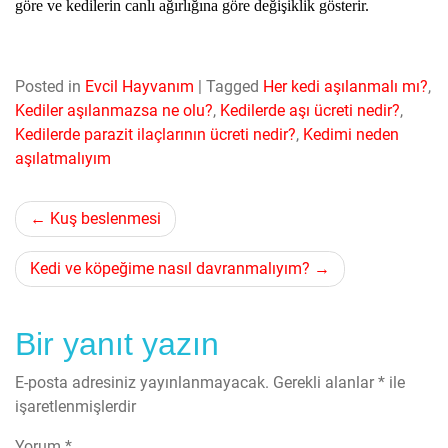
göre ve kedilerin canlı ağırlığına göre değişiklik gösterir.
Posted in
Evcil Hayvanım
|
Tagged
Her kedi aşılanmalı mı?
,
Kediler aşılanmazsa ne olu?
,
Kedilerde aşı ücreti nedir?
,
Kedilerde parazit ilaçlarının ücreti nedir?
,
Kedimi neden
aşılatmalıyım
Yazı
Kuş beslenmesi
gezinmesi
Kedi ve köpeğime nasıl davranmalıyım?
Bir yanıt yazın
E-posta adresiniz yayınlanmayacak.
Gerekli alanlar
*
ile
işaretlenmişlerdir
Yorum
*