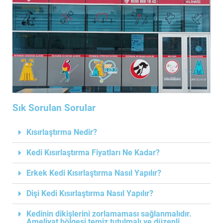
Sık Sorulan Sorular
Kısırlaştırma Nedir?
Kedi Kısırlaştırma Fiyatları Ne Kadar?
Erkek Kedi Kısırlaştırma Nasıl Yapılır?
Dişi Kedi Kısırlaştırma Nasıl Yapılır?
Kedinin dikişlerini zorlamaması sağlanmalıdır.
Ameliyat bölgesi temiz tutulmalı ve düzenli