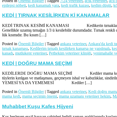
Posted in
Önemli Bilgiler
|
Tagged
7/24 veteriner
,
acik-veteriner
,
acil
epilepsi nöbeti
,
kedi kanamalı yara
,
kedi trafik kazası
,
kedim düştü
,
kö
KEDİ | TIRNAK KESİLİRKEN Kİ KANAMALAR
KEDİ TRINAK KESİMİ KANAMASI Kedikerin tırnaklarının bir bölüm
Genellikle uzamış tırnağın 1/3 ü kesilebilir durumdadır. Tırnak renkli
lük kısmıdır. Bu kısım […]
Posted in
Önemli Bilgiler
|
Tagged
ankara veteriner
,
Ankara'da kedi tı
tırnak kanaması
,
Kedilerim tırnağı kesilirken kanarsa ne yapılmalı
,
ked
kanadı
,
mutlukent veteriner
,
Pethekim veteriner kliniği
,
yenimahalle ve
KEDİ | DOĞRU MAMA SEÇİMİ
KEDİLERDE DOĞRU MAMA SEÇİMİ Kediler mama konusunda bazı sorunla
tüylerin kırılgan ve matlaşması, geçmeyen ishal ve kabızlıklar, 
YEMESİ YA DA YEMEMESİ Kediler […]
Posted in
Önemli Bilgiler
|
Tagged
ankara veteriner
,
Kedi doğru mama
mama kedi
,
mama seçimin önemi
,
mama uzamanı veteriner hekim
,
Ma
Muhabbet Kuşu Kafes Hijyeni
Kuş besleyen evcil hayvan sahipleri belirli zaman aralıklarında kuşları