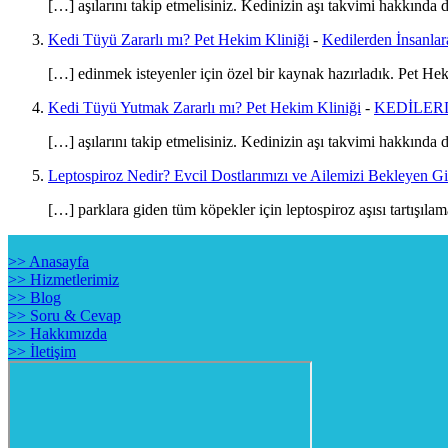
[…] aşılarını takip etmelisiniz. Kedinizin aşı takvimi hakkında
Kedi Tüyü Zararlı mı? Pet Hekim Kliniği
-
Kedilerden İnsanlar
[…] edinmek isteyenler için özel bir kaynak hazırladık. Pet He
Kedi Tüyü Yutmak Zararlı mı? Pet Hekim Kliniği
-
KEDİLERD
[…] aşılarını takip etmelisiniz. Kedinizin aşı takvimi hakkında
Leptospiroz Nedir? Evcil Dostlarımızı ve Ailemizi Bekleyen Gi
[…] parklara giden tüm köpekler için leptospiroz aşısı tartışıla
>> Anasayfa
>> Hizmetlerimiz
>> Blog
>> Soru & Cevap
>> Hakkımızda
>> İletişim