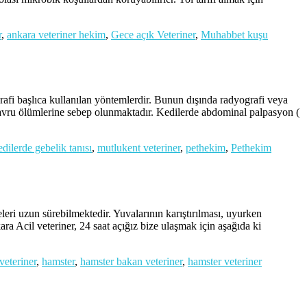
r
,
ankara veteriner hekim
,
Gece açık Veteriner
,
Muhabbet kuşu
i başlıca kullanılan yöntemlerdir. Bunun dışında radyografi veya
 yavru ölümlerine sebep olunmaktadır. Kedilerde abdominal palpasyon (
edilerde gebelik tanısı
,
mutlukent veteriner
,
pethekim
,
Pethekim
leri uzun sürebilmektedir. Yuvalarının karıştırılması, uyurken
kara Acil veteriner, 24 saat açığız bize ulaşmak için aşağıda ki
veteriner
,
hamster
,
hamster bakan veteriner
,
hamster veteriner