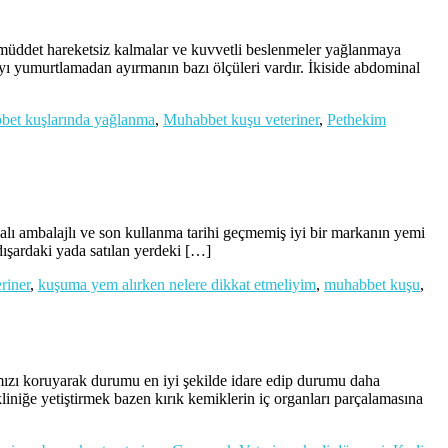
müddet hareketsiz kalmalar ve kuvvetli beslenmeler yağlanmaya
ayı yumurtlamadan ayırmanın bazı ölçüleri vardır. İkiside abdominal
et kuşlarında yağlanma
,
Muhabbet kuşu veteriner
,
Pethekim
lı ambalajlı ve son kullanma tarihi geçmemiş iyi bir markanın yemi
 dışardaki yada satılan yerdeki […]
riner
,
kuşuma yem alırken nelere dikkat etmeliyim
,
muhabbet kuşu
,
 koruyarak durumu en iyi şekilde idare edip durumu daha
iniğe yetiştirmek bazen kırık kemiklerin iç organları parçalamasına