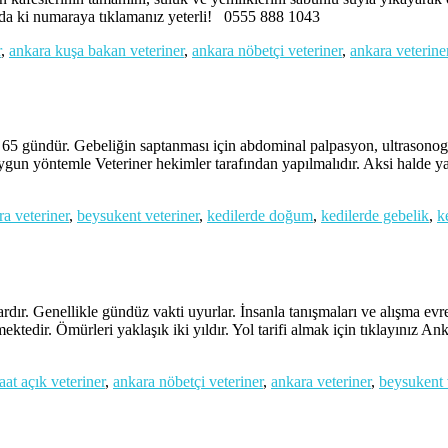
ağıda ki numaraya tıklamanız yeterli! 0555 888 1043
r
,
ankara kuşa bakan veteriner
,
ankara nöbetçi veteriner
,
ankara veterine
ündür. Gebeliğin saptanması için abdominal palpasyon, ultrasonograf
 uygun yöntemle Veteriner hekimler tarafından yapılmalıdır. Aksi halde
ra veteriner
,
beysukent veteriner
,
kedilerde doğum
,
kedilerde gebelik
,
k
ır. Genellikle gündüz vakti uyurlar. İnsanla tanışmaları ve alışma evre
ektedir. Ömürleri yaklaşık iki yıldır. Yol tarifi almak için tıklayınız An
aat açık veteriner
,
ankara nöbetçi veteriner
,
ankara veteriner
,
beysukent 