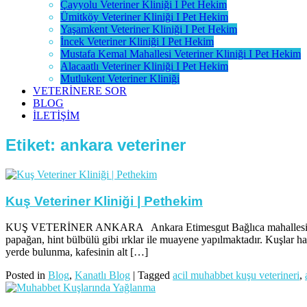
Çayyolu Veteriner Kliniği I Pet Hekim
Ümitköy Veteriner Kliniği I Pet Hekim
Yaşamkent Veteriner Kliniği I Pet Hekim
İncek Veteriner Kliniği I Pet Hekim
Mustafa Kemal Mahallesi Veteriner Kliniği I Pet Hekim
Alacaatlı Veteriner Kliniği I Pet Hekim
Mutlukent Veteriner Kliniği
VETERİNERE SOR
BLOG
İLETİŞİM
Etiket:
ankara veteriner
Kuş Veteriner Kliniği | Pethekim
KUŞ VETERİNER ANKARA Ankara Etimesgut Bağlıca mahallesi 1231. so
papağan, hint bülbülü gibi ırklar ile muayene yapılmaktadır. Kuşlar ha
yerde bulunma, kafesinin alt […]
Posted in
Blog
,
Kanatlı Blog
|
Tagged
acil muhabbet kuşu veterineri
,