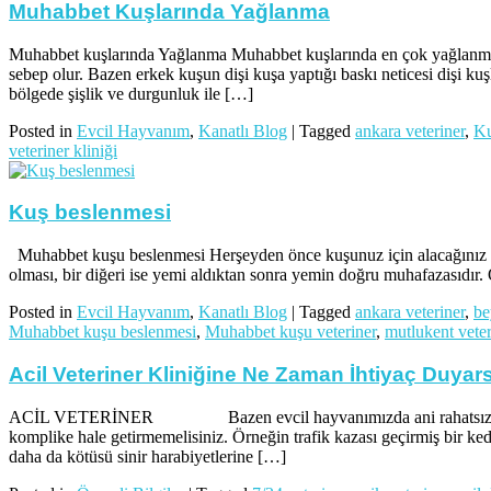
Muhabbet Kuşlarında Yağlanma
Muhabbet kuşlarında Yağlanma Muhabbet kuşlarında en çok yağlanma i
sebep olur. Bazen erkek kuşun dişi kuşa yaptığı baskı neticesi dişi k
bölgede şişlik ve durgunluk ile […]
Posted in
Evcil Hayvanım
,
Kanatlı Blog
|
Tagged
ankara veteriner
,
Ku
veteriner kliniği
Kuş beslenmesi
Muhabbet kuşu beslenmesi Herşeyden önce kuşunuz için alacağınız yem
olması, bir diğeri ise yemi aldıktan sonra yemin doğru muhafazasıdır. Ö
Posted in
Evcil Hayvanım
,
Kanatlı Blog
|
Tagged
ankara veteriner
,
be
Muhabbet kuşu beslenmesi
,
Muhabbet kuşu veteriner
,
mutlukent veter
Acil Veteriner Kliniğine Ne Zaman İhtiyaç Duyar
ACİL VETERİNER Bazen evcil hayvanımızda ani rahatsızlıklar ve a
komplike hale getirmemelisiniz. Örneğin trafik kazası geçirmiş bir ke
daha da kötüsü sinir harabiyetlerine […]