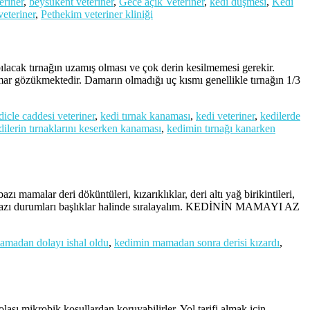
eriner
,
beysukent veteriner
,
Gece açık Veteriner
,
kedi düşmesi
,
Kedi
veteriner
,
Pethekim veteriner kliniği
tırnağın uzamış olması ve çok derin kesilmemesi gerekir.
damar gözükmektedir. Damarın olmadığı uç kısmı genellikle tırnağın 1/3
dicle caddesi veteriner
,
kedi tırnak kanaması
,
kedi veteriner
,
kedilerde
dilerin tırnaklarını keserken kanaması
,
kedimin tırnağı kanarken
 deri döküntüleri, kızarıklıklar, deri altı yağ birikintileri,
 bazı durumları başlıklar halinde sıralayalım. KEDİNİN MAMAYI AZ
madan dolayı ishal oldu
,
kedimin mamadan sonra derisi kızardı
,
lası mikrobik koşullardan koruyabilirler. Yol tarifi almak için