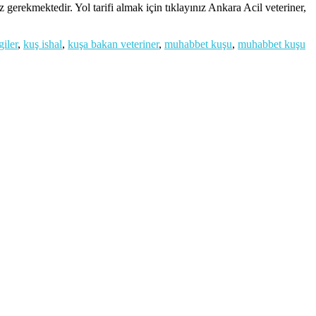
erekmektedir. Yol tarifi almak için tıklayınız Ankara Acil veteriner,
giler
,
kuş ishal
,
kuşa bakan veteriner
,
muhabbet kuşu
,
muhabbet kuşu