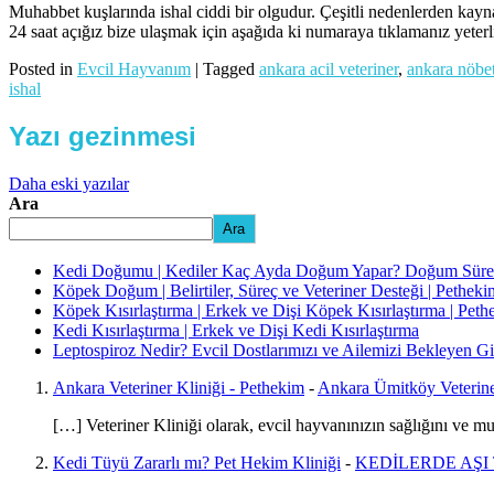
Muhabbet kuşlarında ishal ciddi bir olgudur. Çeşitli nedenlerden kayn
24 saat açığız bize ulaşmak için aşağıda ki numaraya tıklamanız yete
Posted in
Evcil Hayvanım
|
Tagged
ankara acil veteriner
,
ankara nöbet
ishal
Yazı gezinmesi
Daha eski yazılar
Ara
Ara
Kedi Doğumu | Kediler Kaç Ayda Doğum Yapar? Doğum Süreci 
Köpek Doğum | Belirtiler, Süreç ve Veteriner Desteği | Petheki
Köpek Kısırlaştırma | Erkek ve Dişi Köpek Kısırlaştırma | Pet
Kedi Kısırlaştırma | Erkek ve Dişi Kedi Kısırlaştırma
Leptospiroz Nedir? Evcil Dostlarımızı ve Ailemizi Bekleyen Gi
Ankara Veteriner Kliniği - Pethekim
-
Ankara Ümitköy Veterin
[…] Veteriner Kliniği olarak, evcil hayvanınızın sağlığını ve m
Kedi Tüyü Zararlı mı? Pet Hekim Kliniği
-
KEDİLERDE AŞI