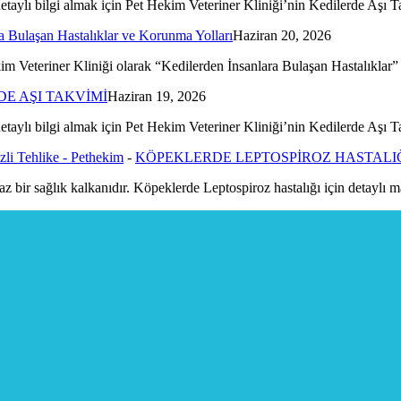
 detaylı bilgi almak için Pet Hekim Veteriner Kliniği’nin Kedilerde Aşı
a Bulaşan Hastalıklar ve Korunma Yolları
Haziran 20, 2026
kim Veteriner Kliniği olarak “Kedilerden İnsanlara Bulaşan Hastalıklar
E AŞI TAKVİMİ
Haziran 19, 2026
 detaylı bilgi almak için Pet Hekim Veteriner Kliniği’nin Kedilerde Aşı
zli Tehlike - Pethekim
-
KÖPEKLERDE LEPTOSPİROZ HASTALI
maz bir sağlık kalkanıdır. Köpeklerde Leptospiroz hastalığı için detaylı