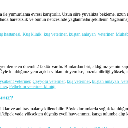
le yumurtlama evresi karıştırılır. Uzun süre yuvalıkta bekleme, uzun 
uşlarda haretsizlik ve bunun neticesinde yağlanmalar şekillenir. Yağlanm
ş hastanesi
,
Kuş klinik
,
kuş veteriner
,
kuştan anlayan veteriner
,
Muhabb
lerde en önemli 2 faktör vardır. Bunlardan biri, aldığınız yemin kapa
yle ki aldığınız yem açıkta satılan bir yem ise, bozulabilirliği yüksek,
ysukent veteriner
,
Çayyolu veteriner
,
kuş veteriner
,
kuştan anlayan vete
iner
,
Pethekim veteriner kliniği
sınız?
ni travmalar şekillenebilir. Böyle durumlarda soğuk kanlılığımızı
di/köpek yada yüksekten düşmüş evcil hayvanımızı karga tulumba alıp kl