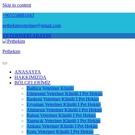
Skip to content
+905558881043
pethekimveteriner@gmail.com
VETERİNERİ ARAYIN
Pethekim
ANASAYFA
HAKKIMIZDA
BÖLGELERİMİZ
Bağlıca Veteriner Kliniği
Etimesgut Veteriner Kliniği I Pet Hekim
Başkent Veteriner Kliniği I Pet Hekim
Eryaman Veteriner Kliniği I Pet Hekim
Ahimesut Veteriner Kliniği I Pet Hekim
Balgat Veteriner Kliniği I Pet Hekim
Yapracık Veteriner Kliniği I Pet Hekim
Ankara Veteriner Kliniği I Pet Hekim
Koru Veteriner Kliniği I Pet Hekim