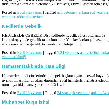
tıklayınız Ankara Acil veteriner, 24 saat açığız bize ulaşmak için aş
Posted in
Evcil Hayvanım
|
Tagged
acil veteriner
,
ankara acil veterine
veteriner
,
nöbetci-veteriner
Kedilerde Gebelik
KEDİLERDE GEBELİK Dişi kedilerde gebelik süresi ortalama 58 – 65 g
laparoskopiyle de gebelik tanısı konabilir. Yapılacak olan palpasyon
elle muayene ) ile gebelik tanısında hamileliğin […]
Posted in
Evcil Hayvanım
|
Tagged
7/24 veteriner
,
acil veteriner
,
anka
veteriner kliniği
Hamster Hakkında Kısa Bilgi
Hamsterler kendi cinslerinden bile pek hoşlanmayan, asosyal hayvanlard
uyandırılması gibi birtakım durumlar, evcil hamsterleri rahatsız edebilm
numaraya tıklamanız yeterli! 0555 […]
Posted in
Evcil Hayvanım
|
Tagged
24 saat açık veteriner
,
ankara 24 s
Muhabbet Kuşu İshal