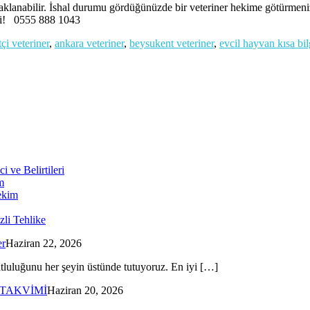
aklanabilir. İshal durumu gördüğünüzde bir veteriner hekime götürmeniz g
rli! 0555 888 1043
çi veteriner
,
ankara veteriner
,
beysukent veteriner
,
evcil hayvan kısa bil
ve Belirtileri
m
hekim
zli Tehlike
er
Haziran 22, 2026
utluluğunu her şeyin üstünde tutuyoruz. En iyi […]
 TAKVİMİ
Haziran 20, 2026