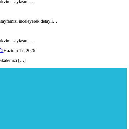
 Takvimi sayfasını…
” sayfamızı inceleyerek detaylı…
 Takvimi sayfasını…
ĞI
Haziran 17, 2026
 makalemizi […]