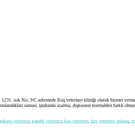
k No: 3/C adresinde Kuş veteriner kliniği olarak hizmet vermektey
stalandıkları zaman; iştahında azalma, dışkısının normalden farklı olma
ankara veteriner
,
kanatlı veteriner
,
kuş veteriner
,
kuş veteriner ankara
,
m