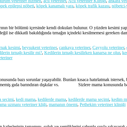
 durum veteriner hizmeti
,
acil veteriner
,
Acil veteriner Kliniği
,
ankara vet
pek epilepsi nöbeti
,
köpek kanamalı yara
,
köpek trafik kazası
,
nöbetci-
ü içersinde kendi dokuları bulunur. O yüzden kesimi yapılacak 
 değil ise dikkatli bakıldığında tırnağın içindeki kesilmemesi gereken 
rnak kesimi
,
beysukent veteriner
,
çankaya veteriner
,
Çayyolu veteriner
,
ilerin tırnağı kesilir mi?
,
Kedilerin tırnağı kesilirken kanarsa ne olur
,
ke
teriner
r yaşayabilir. Bunları kısaca hatırlatmak istersek, bazı mamalar
sindirilmemiş gıda barındıran dışkılar vs. Sizlere mama konusunda
 seçimi
,
kedi mama
,
kedilerde mama
,
kedilerde mama seçimi
,
kedim ma
ma uzmanı veteriner kliği
,
mamanın önemi
,
Pethekim veteriner kliniği
n kafeslerinin tamamını, suluk ve yemliklerini sabunlu suyla yıkayarak o