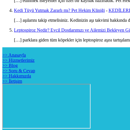
[…] edinmek isteyenler için özel bir kaynak hazırladık. Pet He
Kedi Tüyü Yutmak Zararlı mı? Pet Hekim Kliniği
-
KEDİLERD
[…] aşılarını takip etmelisiniz. Kedinizin aşı takvimi hakkında
Leptospiroz Nedir? Evcil Dostlarımızı ve Ailemizi Bekleyen Gi
[…] parklara giden tüm köpekler için leptospiroz aşısı tartışıla
>> Anasayfa
>> Hizmetlerimiz
>> Blog
>> Soru & Cevap
>> Hakkımızda
>> İletişim