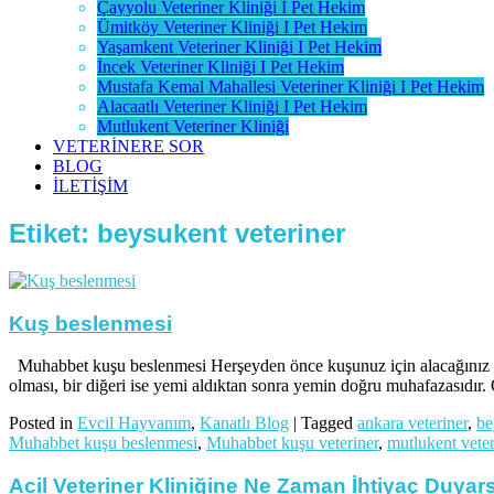
Çayyolu Veteriner Kliniği I Pet Hekim
Ümitköy Veteriner Kliniği I Pet Hekim
Yaşamkent Veteriner Kliniği I Pet Hekim
İncek Veteriner Kliniği I Pet Hekim
Mustafa Kemal Mahallesi Veteriner Kliniği I Pet Hekim
Alacaatlı Veteriner Kliniği I Pet Hekim
Mutlukent Veteriner Kliniği
VETERİNERE SOR
BLOG
İLETİŞİM
Etiket:
beysukent veteriner
Kuş beslenmesi
Muhabbet kuşu beslenmesi Herşeyden önce kuşunuz için alacağınız yem
olması, bir diğeri ise yemi aldıktan sonra yemin doğru muhafazasıdır. Ö
Posted in
Evcil Hayvanım
,
Kanatlı Blog
|
Tagged
ankara veteriner
,
be
Muhabbet kuşu beslenmesi
,
Muhabbet kuşu veteriner
,
mutlukent veter
Acil Veteriner Kliniğine Ne Zaman İhtiyaç Duyar