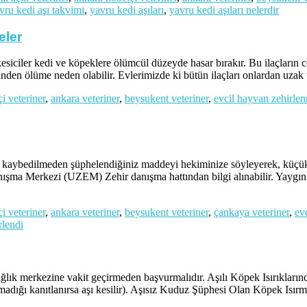
vru kedi aşı takvimi
,
yavru kedi aşıları
,
yavru kedi aşıları nelerdir
eler
siciler kedi ve köpeklere ölümcül düzeyde hasar bırakır. Bu ilaçların cez
ğinden ölüme neden olabilir. Evlerimizde ki bütün ilaçları onlardan uza
i veteriner
,
ankara veteriner
,
beysukent veteriner
,
evcil hayvan zehirle
it kaybedilmeden şüphelendiğiniz maddeyi hekiminize söyleyerek, küçük
nışma Merkezi (UZEM) Zehir danışma hattından bilgi alınabilir. Yaygın 
i veteriner
,
ankara veteriner
,
beysukent veteriner
,
çankaya veteriner
,
ev
rlendi
sağlık merkezine vakit geçirmeden başvurmalıdır. Aşılı Köpek Isırıklar
madığı kanıtlanırsa aşı kesilir). Aşısız Kuduz Şüphesi Olan Köpek Isırm