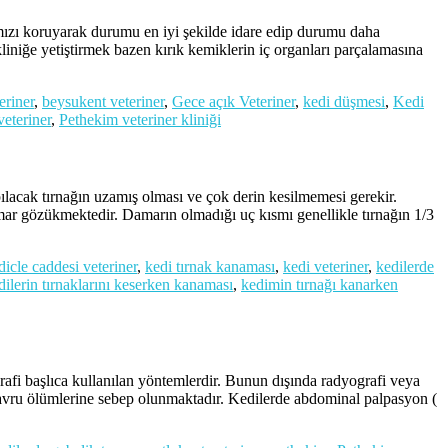
 koruyarak durumu en iyi şekilde idare edip durumu daha
iniğe yetiştirmek bazen kırık kemiklerin iç organları parçalamasına
eriner
,
beysukent veteriner
,
Gece açık Veteriner
,
kedi düşmesi
,
Kedi
veteriner
,
Pethekim veteriner kliniği
tırnağın uzamış olması ve çok derin kesilmemesi gerekir.
damar gözükmektedir. Damarın olmadığı uç kısmı genellikle tırnağın 1/3
dicle caddesi veteriner
,
kedi tırnak kanaması
,
kedi veteriner
,
kedilerde
dilerin tırnaklarını keserken kanaması
,
kedimin tırnağı kanarken
i başlıca kullanılan yöntemlerdir. Bunun dışında radyografi veya
 yavru ölümlerine sebep olunmaktadır. Kedilerde abdominal palpasyon (