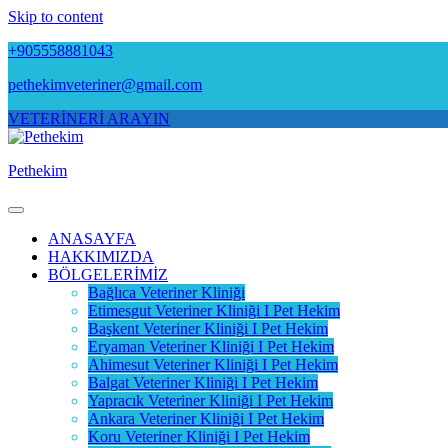
Skip to content
+905558881043
pethekimveteriner@gmail.com
VETERİNERİ ARAYIN
Pethekim
ANASAYFA
HAKKIMIZDA
BÖLGELERİMİZ
Bağlıca Veteriner Kliniği
Etimesgut Veteriner Kliniği I Pet Hekim
Başkent Veteriner Kliniği I Pet Hekim
Eryaman Veteriner Kliniği I Pet Hekim
Ahimesut Veteriner Kliniği I Pet Hekim
Balgat Veteriner Kliniği I Pet Hekim
Yapracık Veteriner Kliniği I Pet Hekim
Ankara Veteriner Kliniği I Pet Hekim
Koru Veteriner Kliniği I Pet Hekim