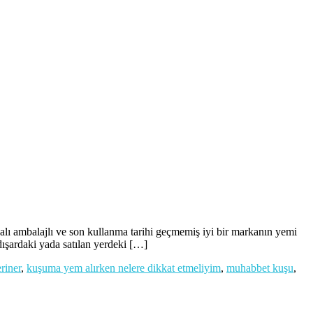
lı ambalajlı ve son kullanma tarihi geçmemiş iyi bir markanın yemi
 dışardaki yada satılan yerdeki […]
riner
,
kuşuma yem alırken nelere dikkat etmeliyim
,
muhabbet kuşu
,