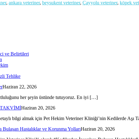
iner
,
ankara veteriner
,
beysukent veteriner
,
Çayyolu veteriner
,
köpek vet
ve Belirtileri
m
hekim
zli Tehlike
er
Haziran 22, 2026
utluluğunu her şeyin üstünde tutuyoruz. En iyi […]
 TAKVİMİ
Haziran 20, 2026
 detaylı bilgi almak için Pet Hekim Veteriner Kliniği’nin Kedilerde Aşı
a Bulaşan Hastalıklar ve Korunma Yolları
Haziran 20, 2026