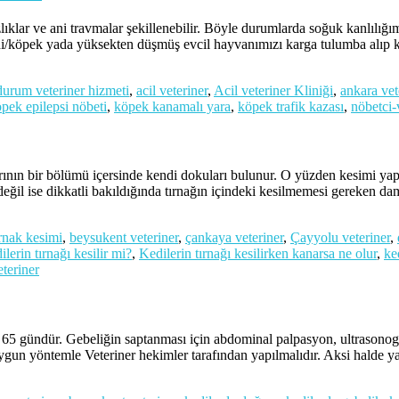
ni travmalar şekillenebilir. Böyle durumlarda soğuk kanlılığımızı
di/köpek yada yüksekten düşmüş evcil hayvanımızı karga tulumba alıp kl
 durum veteriner hizmeti
,
acil veteriner
,
Acil veteriner Kliniği
,
ankara vet
pek epilepsi nöbeti
,
köpek kanamalı yara
,
köpek trafik kazası
,
nöbetci-
ü içersinde kendi dokuları bulunur. O yüzden kesimi yapılacak 
 değil ise dikkatli bakıldığında tırnağın içindeki kesilmemesi gereken 
rnak kesimi
,
beysukent veteriner
,
çankaya veteriner
,
Çayyolu veteriner
,
ilerin tırnağı kesilir mi?
,
Kedilerin tırnağı kesilirken kanarsa ne olur
,
ke
teriner
ündür. Gebeliğin saptanması için abdominal palpasyon, ultrasonograf
 uygun yöntemle Veteriner hekimler tarafından yapılmalıdır. Aksi halde