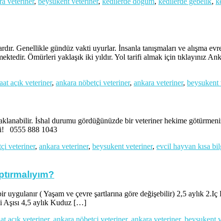
ra veteriner
,
beysukent veteriner
,
kedilerde doğum
,
kedilerde gebelik
,
k
ır. Genellikle gündüz vakti uyurlar. İnsanla tanışmaları ve alışma evre
ektedir. Ömürleri yaklaşık iki yıldır. Yol tarifi almak için tıklayınız An
aat açık veteriner
,
ankara nöbetçi veteriner
,
ankara veteriner
,
beysukent 
aklanabilir. İshal durumu gördüğünüzde bir veteriner hekime götürmeniz g
rli! 0555 888 1043
çi veteriner
,
ankara veteriner
,
beysukent veteriner
,
evcil hayvan kısa bil
ptırmalıyım?
ygulanır ( Yaşam ve çevre şartlarına göre değişebilir) 2,5 aylık 2.Iç P
mi Aşısı 4,5 aylık Kuduz […]
at açık veteriner
,
ankara nöbetçi veteriner
,
ankara veteriner
,
beysukent v