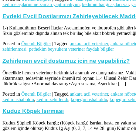
kedime aşılarını ne zaman yaptırmalıyım
,
kedimin hangi aşıları var
,
ya
Evdeki Evcil Dostlarımızı Zehirleyebilecek Madd
1-) Kullandığımız Beşeri İlaçlar Asetaminofen ve ibuprofen gibi ağrı ke
Sizin gözleminiz dışında alınan tek bir ilaç bile akut böbrek yetmezli
Posted in
Önemli Bilgiler
|
Tagged
ankara acil veteriner
,
ankara nöbetç
zehirlenmesi
,
pethekim beysukent veteriner faydalı bilgiler
Zehirlenen evcil dostumuz için ne yapabiliriz?
Öncelikle hemen veteriner hekiminizi aramalı ve danışmalısınız. Vak
aktarmanız, tedavinin seyrinde önemli rol oynar. 114 Ulusal Zehir Da
tükürük salgısı •Anormal davranış •Aşırı susama, Aşırı idrar […]
Posted in
Önemli Bilgiler
|
Tagged
ankara acil veteriner
,
ankara nöbetç
kedim ishal oldu
,
kedim zehirlendi
,
köpeğim ishal oldu
,
köpeğim zehi
Kuduz Köpek Isırması
Kuduz Şüpheli Köpek Isırığı; (Köpek Isırığı) Isırılan hasta en yakın 
gözlem içinde ölürse) Kuduz Ig Aşı (0, 3, 7, 14 ve 28. gün) Kuduz ol