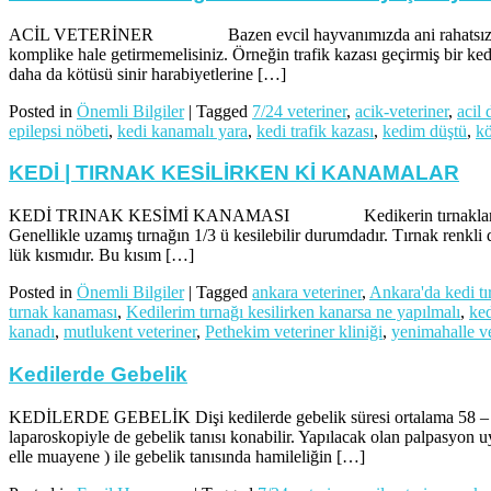
ACİL VETERİNER Bazen evcil hayvanımızda ani rahatsızlıklar ve a
komplike hale getirmemelisiniz. Örneğin trafik kazası geçirmiş bir ke
daha da kötüsü sinir harabiyetlerine […]
Posted in
Önemli Bilgiler
|
Tagged
7/24 veteriner
,
acik-veteriner
,
acil
epilepsi nöbeti
,
kedi kanamalı yara
,
kedi trafik kazası
,
kedim düştü
,
kö
KEDİ | TIRNAK KESİLİRKEN Kİ KANAMALAR
KEDİ TRINAK KESİMİ KANAMASI Kedikerin tırnaklarının bir bölüm
Genellikle uzamış tırnağın 1/3 ü kesilebilir durumdadır. Tırnak renkli
lük kısmıdır. Bu kısım […]
Posted in
Önemli Bilgiler
|
Tagged
ankara veteriner
,
Ankara'da kedi tı
tırnak kanaması
,
Kedilerim tırnağı kesilirken kanarsa ne yapılmalı
,
ked
kanadı
,
mutlukent veteriner
,
Pethekim veteriner kliniği
,
yenimahalle ve
Kedilerde Gebelik
KEDİLERDE GEBELİK Dişi kedilerde gebelik süresi ortalama 58 – 65 g
laparoskopiyle de gebelik tanısı konabilir. Yapılacak olan palpasyon
elle muayene ) ile gebelik tanısında hamileliğin […]