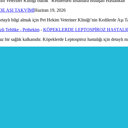
kim Veteriner Kliniği olarak “Kedilerden İnsanlara Bulaşan Hastalıklar
E AŞI TAKVİMİ
Haziran 19, 2026
 detaylı bilgi almak için Pet Hekim Veteriner Kliniği’nin Kedilerde Aşı
zli Tehlike - Pethekim
-
KÖPEKLERDE LEPTOSPİROZ HASTALI
maz bir sağlık kalkanıdır. Köpeklerde Leptospiroz hastalığı için detaylı