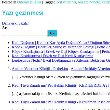
Posted in
Önemli Bilgiler
|
Tagged
acil veteriner
,
ankara nöbetçi veter
Yazı gezinmesi
Daha eski yazılar
Ara
Ara
Kedi Doğumu | Kediler Kaç Ayda Doğum Yapar? Doğum Süreci 
Köpek Doğum | Belirtiler, Süreç ve Veteriner Desteği | Petheki
Köpek Kısırlaştırma | Erkek ve Dişi Köpek Kısırlaştırma | Pet
Kedi Kısırlaştırma | Erkek ve Dişi Kedi Kısırlaştırma
Leptospiroz Nedir? Evcil Dostlarımızı ve Ailemizi Bekleyen Gi
Ankara Veteriner Kliniği - Pethekim
-
Ankara Ümitköy Veterin
[…] Veteriner Kliniği olarak, evcil hayvanınızın sağlığını ve m
Kedi Tüyü Zararlı mı? Pet Hekim Kliniği
-
KEDİLERDE AŞI
[…] aşılarını takip etmelisiniz. Kedinizin aşı takvimi hakkında
Kedi Tüyü Zararlı mı? Pet Hekim Kliniği
-
Kedilerden İnsanlar