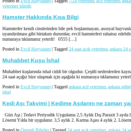
Posted in
Evcil Hayvanım
|
Tagged
7/24 veteriner
,
acil veteriner
,
anka
veteriner kliniği
Hamster Hakkında Kısa Bilgi
Hamsterler kendi cinslerinden bile pek hoşlanmayan, asosyal hayvanlard
uyandırılması gibi birtakım durumlar, evcil hamsterleri rahatsız edebilm
numaraya tıklamanız yeterli! 0555 […]
Posted in
Evcil Hayvanım
|
Tagged
24 saat açık veteriner
,
ankara 24 s
Muhabbet Kuşu İshal
Muhabbet kuşlarında ishal ciddi bir olgudur. Çeşitli nedenlerden kayn
24 saat açığız bize ulaşmak için aşağıda ki numaraya tıklamanız yete
Posted in
Evcil Hayvanım
|
Tagged
ankara acil veteriner
,
ankara nöbet
ishal
Kedi Aşı Takvimi | Kedime Aşılarını ne zaman ya
Gün Aşı | Tedavi Periyodik Uygulama 2,5 Aylık Dış Parazit 3 ayda bir u
Lösemi Yılda bir uygulanır. 3,5 aylık 2. Karma Aşısı 4 aylık 2. Löse
Posted in
Önemli Bilgiler
|
Tagged
24 saat açık veteriner
,
ankara 24 sa