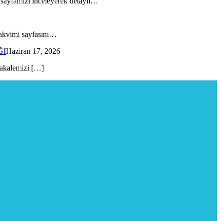
” sayfamızı inceleyerek detaylı…
 Takvimi sayfasını…
ĞI
Haziran 17, 2026
 makalemizi […]