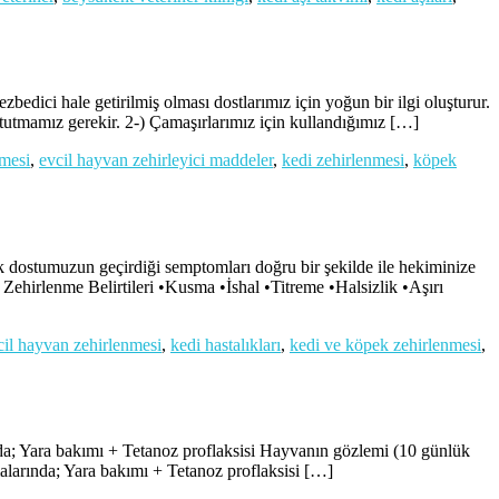
bedici hale getirilmiş olması dostlarımız için yoğun bir ilgi oluşturur.
k tutmamız gerekir. 2-) Çamaşırlarımız için kullandığımız […]
nmesi
,
evcil hayvan zehirleyici maddeler
,
kedi zehirlenmesi
,
köpek
 dostumuzun geçirdiği semptomları doğru bir şekilde ile hekiminize
Zehirlenme Belirtileri •Kusma •İshal •Titreme •Halsizlik •Aşırı
cil hayvan zehirlenmesi
,
kedi hastalıkları
,
kedi ve köpek zehirlenmesi
,
ında; Yara bakımı + Tetanoz proflaksisi Hayvanın gözlemi (10 günlük
alarında; Yara bakımı + Tetanoz proflaksisi […]