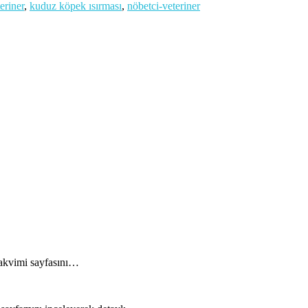
eriner
,
kuduz köpek ısırması
,
nöbetci-veteriner
 Takvimi sayfasını…