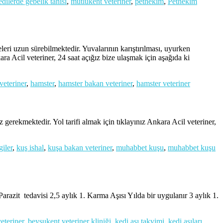
edilerde gebelik tanısı
,
mutlukent veteriner
,
pethekim
,
Pethekim
leri uzun sürebilmektedir. Yuvalarının karıştırılması, uyurken
kara Acil veteriner, 24 saat açığız bize ulaşmak için aşağıda ki
veteriner
,
hamster
,
hamster bakan veteriner
,
hamster veteriner
erekmektedir. Yol tarifi almak için tıklayınız Ankara Acil veteriner,
giler
,
kuş ishal
,
kuşa bakan veteriner
,
muhabbet kuşu
,
muhabbet kuşu
arazit tedavisi 2,5 aylık 1. Karma Aşısı Yılda bir uygulanır 3 aylık 1.
eteriner
,
beysukent veteriner kliniği
,
kedi aşı takvimi
,
kedi aşıları
,