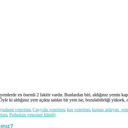
lerde en önemli 2 faktör vardır. Bunlardan biri, aldığınız yemin kapa
yle ki aldığınız yem açıkta satılan bir yem ise, bozulabilirliği yüksek,
ysukent veteriner
,
Çayyolu veteriner
,
kuş veteriner
,
kuştan anlayan vete
iner
,
Pethekim veteriner kliniği
sınız?