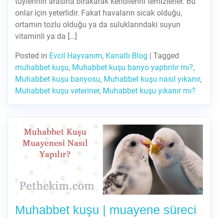
tüylerinin arasına bırakarak kendilerini temizlerler. Bu
onlar için yeterlidir. Fakat havaların sıcak olduğu,
ortamın tozlu olduğu ya da suluklarındaki suyun
vitaminli ya da […]
Posted in
Evcil Hayvanım
,
Kanatlı Blog
|
Tagged
muhabbet kuşu
,
Muhabbet kuşu banyo yaptırılır mı?
,
Muhabbet kuşu banyosu
,
Muhabbet kuşu nasıl yıkanır
,
Muhabbet kuşu veteriner
,
Muhabbet kuşu yıkanır mı?
Muhabbet kuşu | muayene süreci