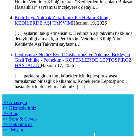
Hekim Veteriner Kliniği olarak “Kedilerden İnsanlara Bulaşan
Hastalıklar” sayfamızı inceleyerek detaylı…
Kedi Tüyü Yutmak Zararlı mı? Pet Hekim Kliniği
-
KEDİLERDE AŞI TAKVİMİ
Haziran 19, 2026
[…] aşılarını takip etmelisiniz. Kedinizin aşı takvimi hakkında
detaylı bilgi almak için Pet Hekim Veteriner Kliniği’nin
Kedilerde Aşı Takvimi sayfasını…
Leptospiroz Nedir? Evcil Dostlarımızı ve Ailemizi Bekleyen
Gizli Tehlike - Pethekim
-
KÖPEKLERDE LEPTOSPİROZ
HASTALIĞI
Haziran 17, 2026
[…] parklara giden tüm köpekler için leptospiroz aşısı
tartışılamaz bir sağlık kalkanıdır. Köpeklerde Leptospiroz
hastalığı için detaylı makalemizi […]
>> Anasayfa
>> Hizmetlerimiz
>> Blog
>> Soru & Cevap
>> Hakkımızda
>> İletişim