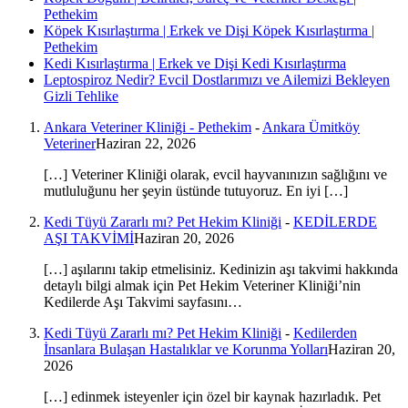
Pethekim
Köpek Kısırlaştırma | Erkek ve Dişi Köpek Kısırlaştırma |
Pethekim
Kedi Kısırlaştırma | Erkek ve Dişi Kedi Kısırlaştırma
Leptospiroz Nedir? Evcil Dostlarımızı ve Ailemizi Bekleyen
Gizli Tehlike
Ankara Veteriner Kliniği - Pethekim
-
Ankara Ümitköy
Veteriner
Haziran 22, 2026
[…] Veteriner Kliniği olarak, evcil hayvanınızın sağlığını ve
mutluluğunu her şeyin üstünde tutuyoruz. En iyi […]
Kedi Tüyü Zararlı mı? Pet Hekim Kliniği
-
KEDİLERDE
AŞI TAKVİMİ
Haziran 20, 2026
[…] aşılarını takip etmelisiniz. Kedinizin aşı takvimi hakkında
detaylı bilgi almak için Pet Hekim Veteriner Kliniği’nin
Kedilerde Aşı Takvimi sayfasını…
Kedi Tüyü Zararlı mı? Pet Hekim Kliniği
-
Kedilerden
İnsanlara Bulaşan Hastalıklar ve Korunma Yolları
Haziran 20,
2026
[…] edinmek isteyenler için özel bir kaynak hazırladık. Pet