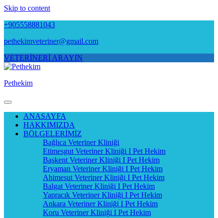
Skip to content
+905558881043
pethekimveteriner@gmail.com
VETERİNERİ ARAYIN
Pethekim
ANASAYFA
HAKKIMIZDA
BÖLGELERİMİZ
Bağlıca Veteriner Kliniği
Etimesgut Veteriner Kliniği I Pet Hekim
Başkent Veteriner Kliniği I Pet Hekim
Eryaman Veteriner Kliniği I Pet Hekim
Ahimesut Veteriner Kliniği I Pet Hekim
Balgat Veteriner Kliniği I Pet Hekim
Yapracık Veteriner Kliniği I Pet Hekim
Ankara Veteriner Kliniği I Pet Hekim
Koru Veteriner Kliniği I Pet Hekim