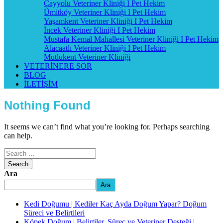
Çayyolu Veteriner Kliniği I Pet Hekim
Ümitköy Veteriner Kliniği I Pet Hekim
Yaşamkent Veteriner Kliniği I Pet Hekim
İncek Veteriner Kliniği I Pet Hekim
Mustafa Kemal Mahallesi Veteriner Kliniği I Pet Hekim
Alacaatlı Veteriner Kliniği I Pet Hekim
Mutlukent Veteriner Kliniği
VETERİNERE SOR
BLOG
İLETİŞİM
Nothing Found
It seems we can’t find what you’re looking for. Perhaps searching
can help.
Ara
Ara
Kedi Doğumu | Kediler Kaç Ayda Doğum Yapar? Doğum
Süreci ve Belirtileri
Köpek Doğum | Belirtiler, Süreç ve Veteriner Desteği |