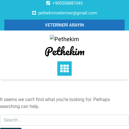
Skip
+905558881043
to
pethekimveteriner@gmail.com
content
VETERİNERİ ARAYIN
Pethekim
Nothing Found
It seems we can’t find what you’re looking for. Perhaps
searching can help.