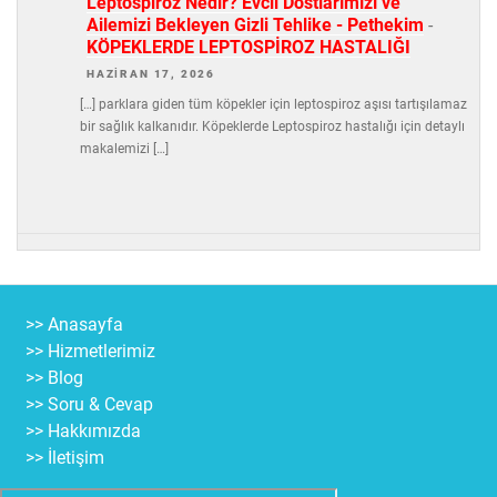
Leptospiroz Nedir? Evcil Dostlarımızı ve
Ailemizi Bekleyen Gizli Tehlike - Pethekim
-
KÖPEKLERDE LEPTOSPİROZ HASTALIĞI
HAZIRAN 17, 2026
[…] parklara giden tüm köpekler için leptospiroz aşısı tartışılamaz
bir sağlık kalkanıdır. Köpeklerde Leptospiroz hastalığı için detaylı
makalemizi […]
>> Anasayfa
>> Hizmetlerimiz
>> Blog
>> Soru & Cevap
>> Hakkımızda
>> İletişim