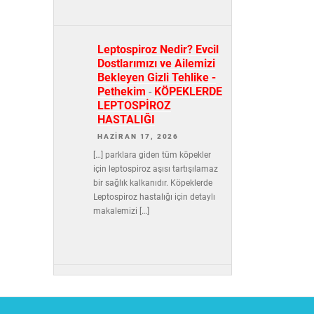
Leptospiroz Nedir? Evcil
Dostlarımızı ve Ailemizi
Bekleyen Gizli Tehlike -
Pethekim
-
KÖPEKLERDE
LEPTOSPİROZ
HASTALIĞI
HAZIRAN 17, 2026
[…] parklara giden tüm köpekler
için leptospiroz aşısı tartışılamaz
bir sağlık kalkanıdır. Köpeklerde
Leptospiroz hastalığı için detaylı
makalemizi […]