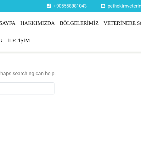
+905558881043
pethekimveter
SAYFA
HAKKIMIZDA
BÖLGELERİMİZ
VETERİNERE S
G
İLETİŞİM
erhaps searching can help.