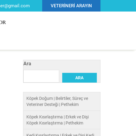
iner@gmail.com
VETERİNERİ ARAYIN
OR
Ara
ARA
Köpek Doğum | Belirtiler, Süreç ve
Veteriner Desteği | Pethekim
Köpek Kısırlaştırma | Erkek ve Dişi
Köpek Kısırlaştırma | Pethekim
Kedi Kısırlaştırma | Erkek ve Dişi Kedi