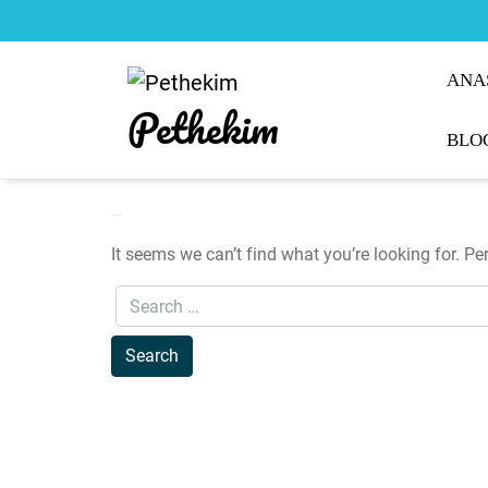
Skip
to
content
ANA
Pethekim
BLO
Nothing Found
It seems we can’t find what you’re looking for. P