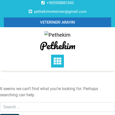
Skip
+905558881043
to
pethekimveteriner@gmail.com
content
VETERİNERİ ARAYIN
Pethekim
Nothing Found
It seems we can’t find what you’re looking for. Perhaps
searching can help.