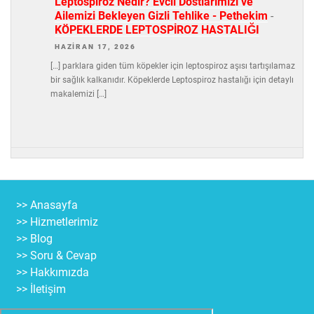
Leptospiroz Nedir? Evcil Dostlarımızı ve
Ailemizi Bekleyen Gizli Tehlike - Pethekim
-
KÖPEKLERDE LEPTOSPİROZ HASTALIĞI
HAZIRAN 17, 2026
[…] parklara giden tüm köpekler için leptospiroz aşısı tartışılamaz
bir sağlık kalkanıdır. Köpeklerde Leptospiroz hastalığı için detaylı
makalemizi […]
>> Anasayfa
>> Hizmetlerimiz
>> Blog
>> Soru & Cevap
>> Hakkımızda
>> İletişim