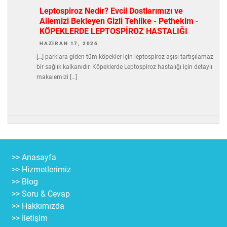
Leptospiroz Nedir? Evcil Dostlarımızı ve
Ailemizi Bekleyen Gizli Tehlike - Pethekim
-
KÖPEKLERDE LEPTOSPİROZ HASTALIĞI
HAZIRAN 17, 2026
[…] parklara giden tüm köpekler için leptospiroz aşısı tartışılamaz
bir sağlık kalkanıdır. Köpeklerde Leptospiroz hastalığı için detaylı
makalemizi […]
>> Anasayfa
>> Hizmetlerimiz
>> Blog
>> Soru & Cevap
>> Hakkımızda
>> İletişim