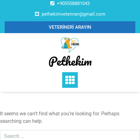
Skip
+905558881043
to
pethekimveteriner@gmail.com
content
VETERİNERİ ARAYIN
Pethekim
Nothing Found
It seems we can’t find what you’re looking for. Perhaps
searching can help.