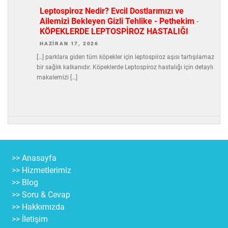
Leptospiroz Nedir? Evcil Dostlarımızı ve
Ailemizi Bekleyen Gizli Tehlike - Pethekim
-
KÖPEKLERDE LEPTOSPİROZ HASTALIĞI
HAZIRAN 17, 2026
[…] parklara giden tüm köpekler için leptospiroz aşısı tartışılamaz
bir sağlık kalkanıdır. Köpeklerde Leptospiroz hastalığı için detaylı
makalemizi […]
>> Anasayfa
>> Hizmetlerimiz
>> Blog
>> Soru & Cevap
>> Hakkımızda
>> İletişim