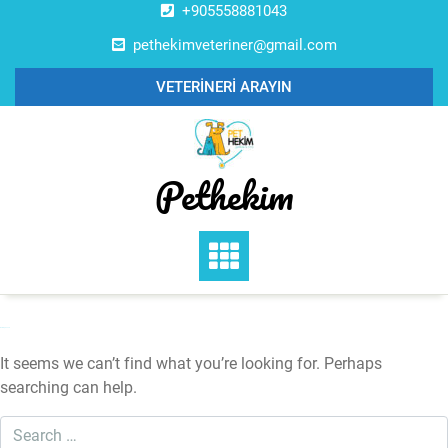
Skip
+905558881043
to
pethekimveteriner@gmail.com
content
VETERİNERİ ARAYIN
Pethekim
Nothing Found
It seems we can’t find what you’re looking for. Perhaps
searching can help.