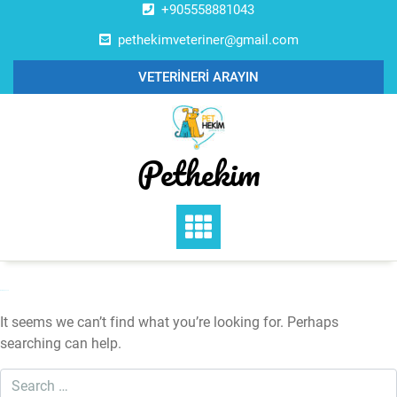
Skip
+905558881043
to
pethekimveteriner@gmail.com
content
VETERİNERİ ARAYIN
Pethekim
Nothing Found
It seems we can’t find what you’re looking for. Perhaps
searching can help.