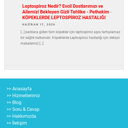
Leptospiroz Nedir? Evcil Dostlarımızı ve
Ailemizi Bekleyen Gizli Tehlike - Pethekim
-
KÖPEKLERDE LEPTOSPİROZ HASTALIĞI
HAZIRAN 17, 2026
[…] parklara giden tüm köpekler için leptospiroz aşısı tartışılamaz
bir sağlık kalkanıdır. Köpeklerde Leptospiroz hastalığı için detaylı
makalemizi […]
>> Anasayfa
>> Hizmetlerimiz
>> Blog
>> Soru & Cevap
>> Hakkımızda
>> İletişim